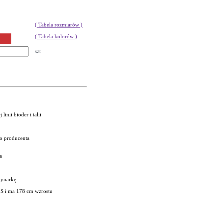
( Tabela rozmiarów )
( Tabela kolorów )
szt
inii bioder i talii
go producenta
a
rynarkę
 S i ma 178 cm wzrostu