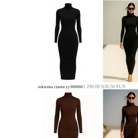
1 290,00
838,50 PLN
sukienka czarna yy300060