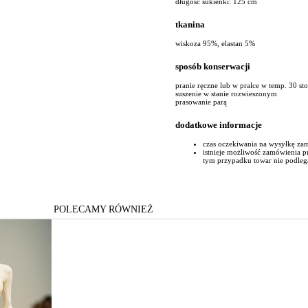
długość sukienki: 125 cm
tkanina
wiskoza 95%, elastan 5%
sposób konserwacji
pranie ręczne lub w pralce w temp. 30 st
suszenie w stanie rozwieszonym
prasowanie parą
dodatkowe informacje
czas oczekiwania na wysyłkę za
istnieje możliwość zamówienia 
tym przypadku towar nie podleg
POLECAMY RÓWNIEŻ