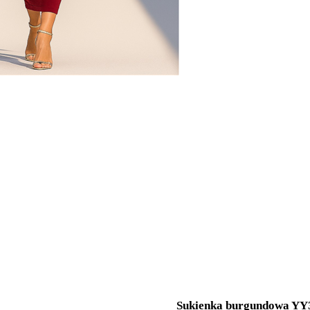
Sukienka burgundowa YY