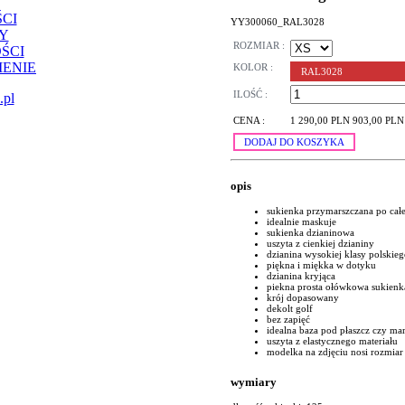
CI
YY300060_RAL3028
Y
ROZMIAR :
ŚCI
ENIE
KOLOR :
RAL3028
ILOŚĆ :
.pl
CENA :
1 290,00 PLN
903,00 PLN
DODAJ DO KOSZYKA
opis
sukienka przymarszczana po całej l
idealnie maskuje
sukienka dzianinowa
uszyta z cienkiej dzianiny
dzianina wysokiej klasy polskie
piękna i miękka w dotyku
dzianina kryjąca
piekna prosta ołówkowa sukienk
krój dopasowany
dekolt golf
bez zapięć
idealna baza pod płaszcz czy ma
uszyta z elastycznego materiału
modelka na zdjęciu nosi rozmiar
wymiary