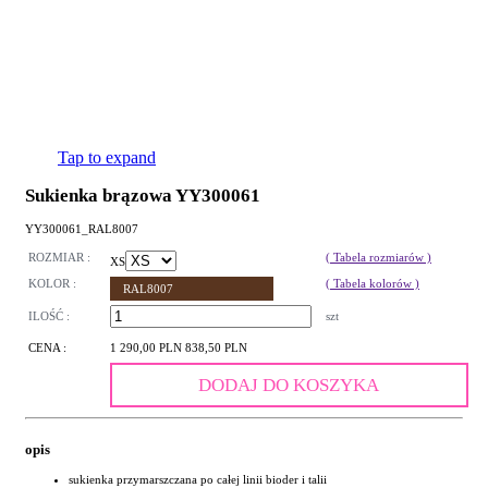
Tap to expand
Sukienka brązowa YY300061
YY300061_RAL8007
ROZMIAR :
( Tabela rozmiarów )
XS
KOLOR :
( Tabela kolorów )
RAL8007
ILOŚĆ :
szt
CENA :
1 290,00 PLN
838,50 PLN
DODAJ DO KOSZYKA
opis
sukienka przymarszczana po całej linii bioder i talii