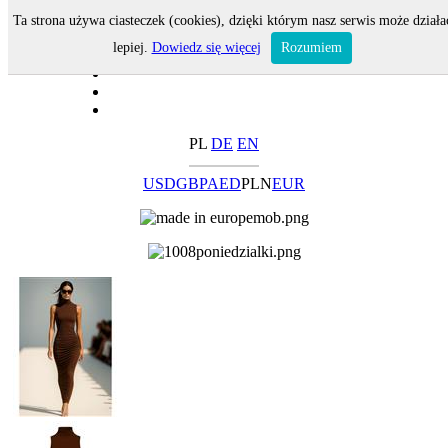
Ta strona używa ciasteczek (cookies), dzięki którym nasz serwis może działa
lepiej.
Dowiedz się więcej
Rozumiem
PL
DE
EN
USD
GBP
AED
PLN
EUR