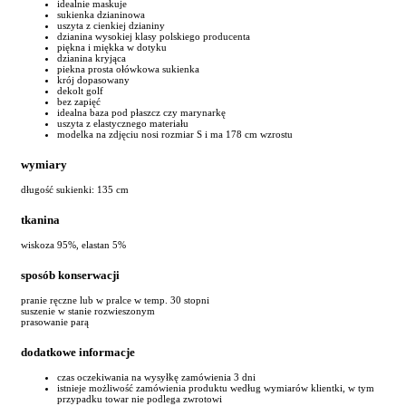
idealnie maskuje
sukienka dzianinowa
uszyta z cienkiej dzianiny
dzianina wysokiej klasy polskiego producenta
piękna i miękka w dotyku
dzianina kryjąca
piekna prosta ołówkowa sukienka
krój dopasowany
dekolt golf
bez zapięć
idealna baza pod płaszcz czy marynarkę
uszyta z elastycznego materiału
modelka na zdjęciu nosi rozmiar S i ma 178 cm wzrostu
wymiary
długość sukienki: 135 cm
tkanina
wiskoza 95%, elastan 5%
sposób konserwacji
pranie ręczne lub w pralce w temp. 30 stopni
suszenie w stanie rozwieszonym
prasowanie parą
dodatkowe informacje
czas oczekiwania na wysyłkę zamówienia 3 dni
istnieje możliwość zamówienia produktu według wymiarów klientki, w tym
przypadku towar nie podlega zwrotowi