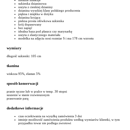
sukienka dzianinowa
uszyta z cienkiej dzianiny
dzianina wysokiej klasy polskiego producenta
piękna i miękka w dotyku
dzianina kryjąca
piekna prosta ołówkowa sukienka
krój dopasowany
bez zapięć
idealna baza pod płaszcz czy marynarkę
uszyta z elastycznego materiału
modelka na zdjęciu nosi rozmiar S i ma 178 cm wzrostu
wymiary
długość sukienki: 105 cm
tkanina
wiskoza 95%, elastan 5%
sposób konserwacji
pranie ręczne lub w pralce w temp. 30 stopni
suszenie w stanie rozwieszonym
prasowanie parą
dodatkowe informacje
czas oczekiwania na wysyłkę zamówienia 3 dni
istnieje możliwość zamówienia produktu według wymiarów klientki, w tym
przypadku towar nie podlega zwrotowi