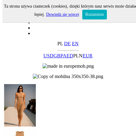
Ta strona używa ciasteczek (cookies), dzięki którym nasz serwis może działa
lepiej.
Dowiedz się więcej
Rozumiem
PL
DE
EN
USD
GBP
AED
PLN
EUR