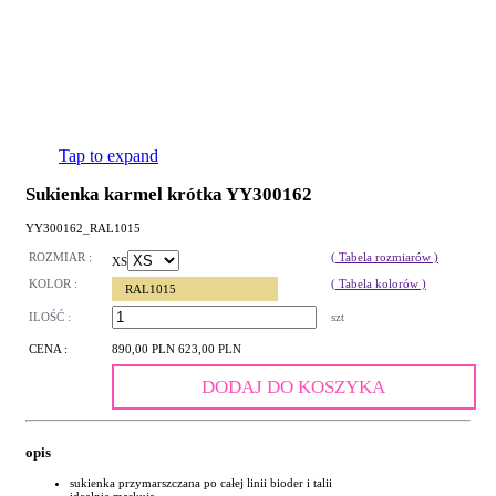
Tap to expand
Sukienka karmel krótka YY300162
YY300162_RAL1015
ROZMIAR :
( Tabela rozmiarów )
XS
KOLOR :
( Tabela kolorów )
RAL1015
ILOŚĆ :
szt
CENA :
890,00 PLN
623,00 PLN
DODAJ DO KOSZYKA
opis
sukienka przymarszczana po całej linii bioder i talii
idealnie maskuje