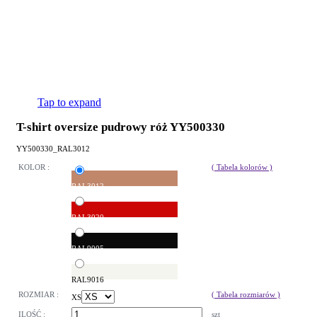
Tap to expand
T-shirt oversize pudrowy róż YY500330
YY500330_RAL3012
KOLOR :
( Tabela kolorów )
RAL3012
RAL3020
RAL9005
RAL9016
ROZMIAR :
( Tabela rozmiarów )
XS
ILOŚĆ :
szt