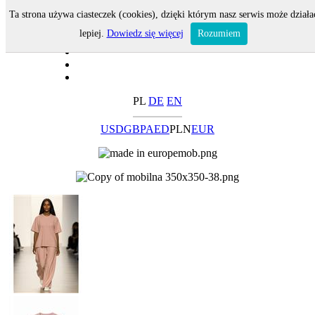
Ta strona używa ciasteczek (cookies), dzięki którym nasz serwis może działa
lepiej.
Dowiedz się więcej
Rozumiem
PL
DE
EN
USD
GBP
AED
PLN
EUR