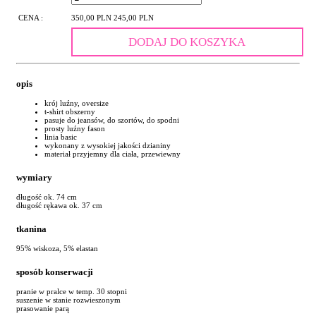
CENA :
350,00 PLN
245,00 PLN
DODAJ DO KOSZYKA
opis
krój luźny, oversize
t-shirt obszerny
pasuje do jeansów, do szortów, do spodni
prosty luźny fason
linia basic
wykonany z wysokiej jakości dzianiny
materiał przyjemny dla ciała, przewiewny
wymiary
długość ok. 74 cm
długość rękawa ok. 37 cm
tkanina
95% wiskoza, 5% elastan
sposób konserwacji
pranie w pralce w temp. 30 stopni
suszenie w stanie rozwieszonym
prasowanie parą