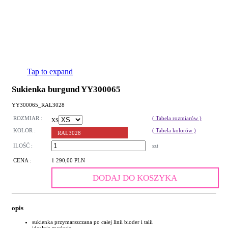
Tap to expand
Sukienka burgund YY300065
YY300065_RAL3028
ROZMIAR :
( Tabela rozmiarów )
XS
KOLOR :
( Tabela kolorów )
RAL3028
ILOŚĆ :
szt
CENA :
1 290,00 PLN
DODAJ DO KOSZYKA
opis
sukienka przymarszczana po całej linii bioder i talii
idealnie maskuje