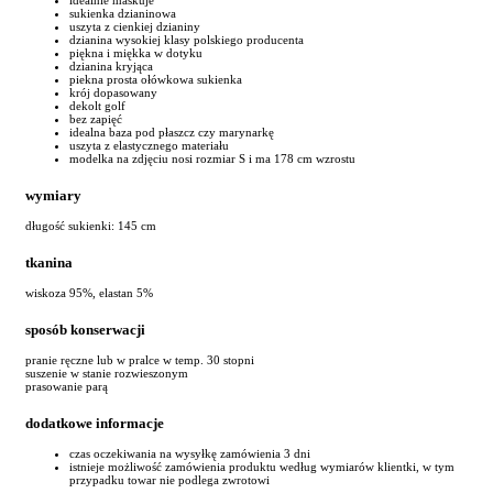
sukienka dzianinowa
uszyta z cienkiej dzianiny
dzianina wysokiej klasy polskiego producenta
piękna i miękka w dotyku
dzianina kryjąca
piekna prosta ołówkowa sukienka
krój dopasowany
dekolt golf
bez zapięć
idealna baza pod płaszcz czy marynarkę
uszyta z elastycznego materiału
modelka na zdjęciu nosi rozmiar S i ma 178 cm wzrostu
wymiary
długość sukienki: 145 cm
tkanina
wiskoza 95%, elastan 5%
sposób konserwacji
pranie ręczne lub w pralce w temp. 30 stopni
suszenie w stanie rozwieszonym
prasowanie parą
dodatkowe informacje
czas oczekiwania na wysyłkę zamówienia 3 dni
istnieje możliwość zamówienia produktu według wymiarów klientki, w tym
przypadku towar nie podlega zwrotowi