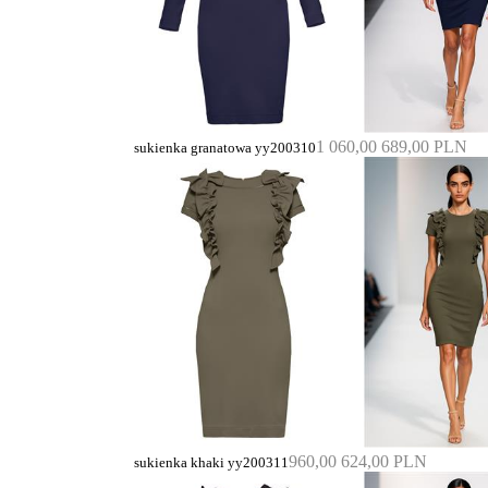
1 060,00
689,00 PLN
sukienka granatowa yy200310
960,00
624,00 PLN
sukienka khaki yy200311