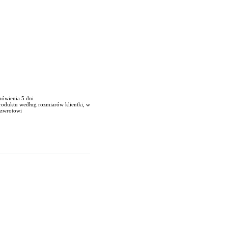
mówienia 5 dni
roduktu według rozmiarów klientki, w
 zwrotowi