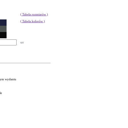
( Tabela rozmiarów )
( Tabela kolorów )
szt
nym wydaniu
le