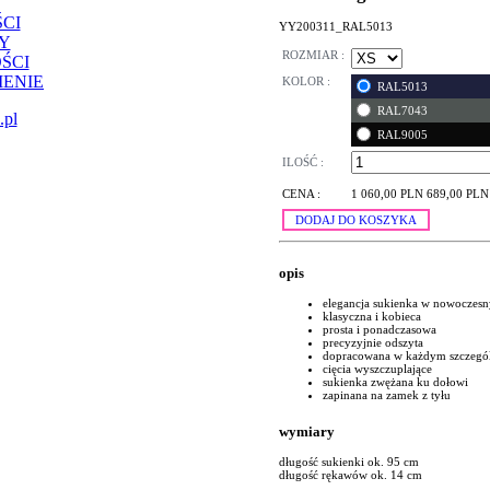
CI
YY200311_RAL5013
Y
ROZMIAR :
ŚCI
ENIE
KOLOR :
RAL5013
RAL7043
.pl
RAL9005
ILOŚĆ :
CENA :
1 060,00 PLN
689,00 PLN
DODAJ DO KOSZYKA
opis
elegancja sukienka w nowoczes
klasyczna i kobieca
prosta i ponadczasowa
precyzyjnie odszyta
dopracowana w każdym szczegó
cięcia wyszczuplające
sukienka zwężana ku dołowi
zapinana na zamek z tyłu
wymiary
długość sukienki ok. 95 cm
długość rękawów ok. 14 cm