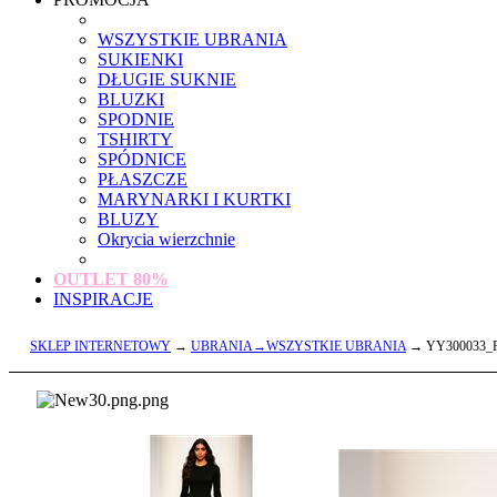
WSZYSTKIE UBRANIA
SUKIENKI
DŁUGIE SUKNIE
BLUZKI
SPODNIE
TSHIRTY
SPÓDNICE
PŁASZCZE
MARYNARKI I KURTKI
BLUZY
Okrycia wierzchnie
OUTLET
80%
INSPIRACJE
SKLEP INTERNETOWY
→
UBRANIA→WSZYSTKIE UBRANIA
→ YY300033_