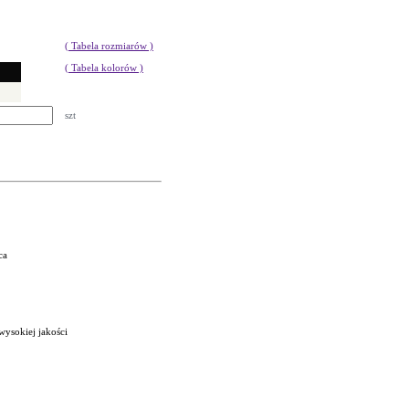
( Tabela rozmiarów )
( Tabela kolorów )
szt
ca
wysokiej jakości