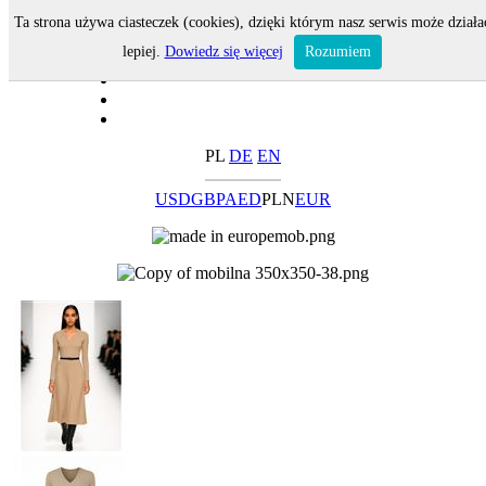
Ta strona używa ciasteczek (cookies), dzięki którym nasz serwis może działa
lepiej.
Dowiedz się więcej
Rozumiem
PL
DE
EN
USD
GBP
AED
PLN
EUR