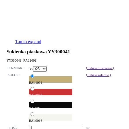
Tap to expand
Sukienka piaskowa YY300041
YY300041_RAL1001
ROZMIAR :
( Tabela rozmiarów )
XS
KOLOR :
( Tabela kolorów )
RAL1001
RAL3028
RAL9005
RAL9016
ILOŚĆ :
szt