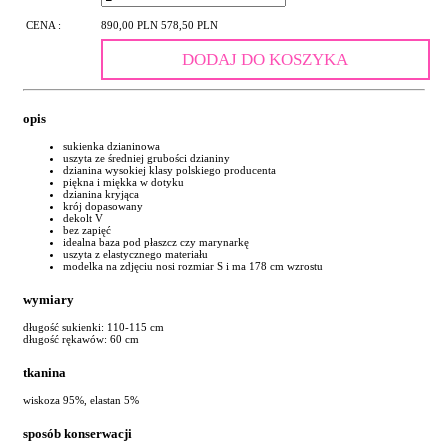
CENA :
890,00 PLN
578,50 PLN
DODAJ DO KOSZYKA
opis
sukienka dzianinowa
uszyta ze średniej grubości dzianiny
dzianina wysokiej klasy polskiego producenta
piękna i miękka w dotyku
dzianina kryjąca
krój dopasowany
dekolt V
bez zapięć
idealna baza pod płaszcz czy marynarkę
uszyta z elastycznego materiału
modelka na zdjęciu nosi rozmiar S i ma 178 cm wzrostu
wymiary
długość sukienki: 110-115 cm
długość rękawów: 60 cm
tkanina
wiskoza 95%, elastan 5%
sposób konserwacji