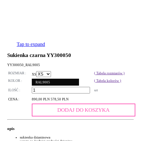
Tap to expand
Sukienka czarna YY300050
YY300050_RAL9005
ROZMIAR :
( Tabela rozmiarów )
XS
KOLOR :
( Tabela kolorów )
RAL9005
ILOŚĆ :
szt
CENA :
890,00 PLN
578,50 PLN
DODAJ DO KOSZYKA
opis
sukienka dzianinowa
uszyta ze średniej grubości dzianiny