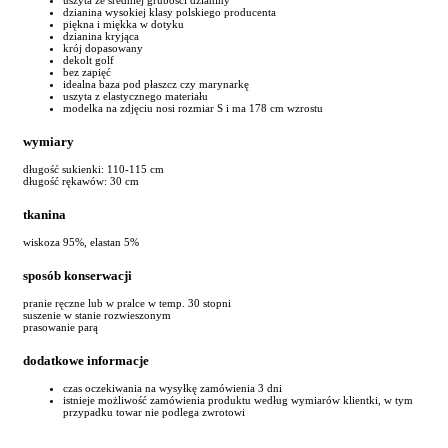
dzianina wysokiej klasy polskiego producenta
piękna i miękka w dotyku
dzianina kryjąca
krój dopasowany
dekolt golf
bez zapięć
idealna baza pod płaszcz czy marynarkę
uszyta z elastycznego materiału
modelka na zdjęciu nosi rozmiar S i ma 178 cm wzrostu
wymiary
długość sukienki: 110-115 cm
długość rękawów: 30 cm
tkanina
wiskoza 95%, elastan 5%
sposób konserwacji
pranie ręczne lub w pralce w temp. 30 stopni
suszenie w stanie rozwieszonym
prasowanie parą
dodatkowe informacje
czas oczekiwania na wysyłkę zamówienia 3 dni
istnieje możliwość zamówienia produktu według wymiarów klientki, w tym
przypadku towar nie podlega zwrotowi