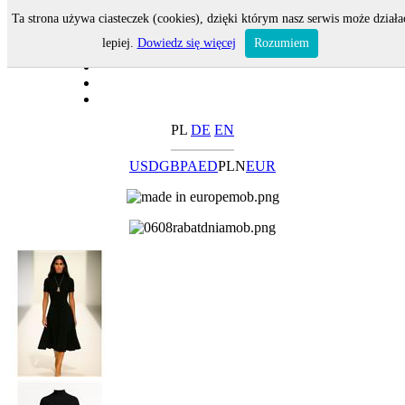
Ta strona używa ciasteczek (cookies), dzięki którym nasz serwis może działa
lepiej.
Dowiedz się więcej
Rozumiem
PL
DE
EN
USD
GBP
AED
PLN
EUR