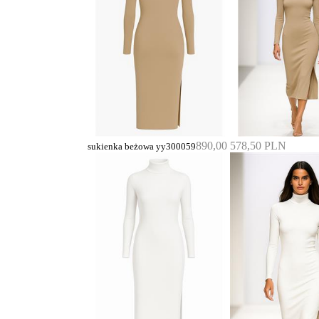
890,00
578,50 PLN
sukienka beżowa yy300059