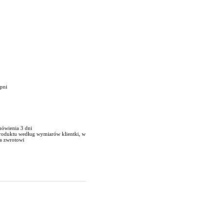
opni
mówienia 3 dni
produktu według wymiarów klientki, w
a zwrotowi