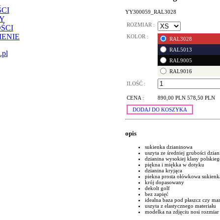
CI
YY300059_RAL3028
Y
ROZMIAR :
ŚCI
ENIE
KOLOR :
RAL3028
RAL5013
.pl
RAL9005
RAL9016
ILOŚĆ :
CENA :
890,00 PLN
578,50 PLN
DODAJ DO KOSZYKA
opis
sukienka dzianinowa
uszyta ze średniej grubości dzia
dzianina wysokiej klasy polskie
piękna i miękka w dotyku
dzianina kryjąca
piekna prosta ołówkowa sukienk
krój dopasowany
dekolt golf
bez zapięć
idealna baza pod płaszcz czy ma
uszyta z elastycznego materiału
modelka na zdjęciu nosi rozmiar