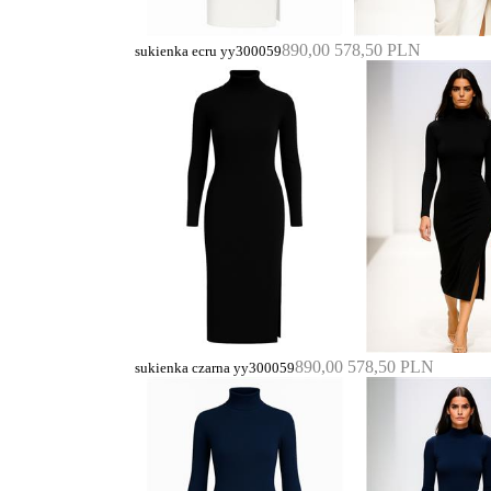
890,00
578,50 PLN
sukienka ecru yy300059
890,00
578,50 PLN
sukienka czarna yy300059