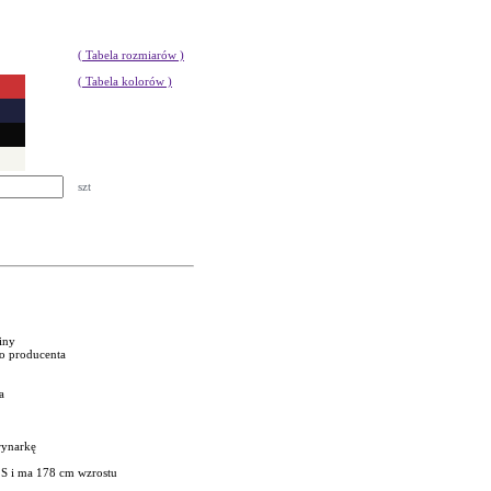
( Tabela rozmiarów )
( Tabela kolorów )
szt
niny
go producenta
a
rynarkę
 S i ma 178 cm wzrostu