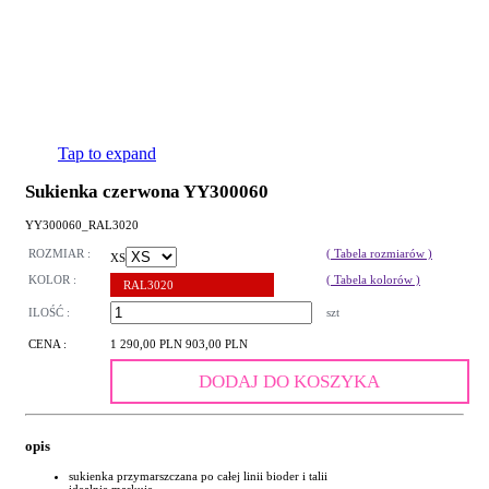
Tap to expand
Sukienka czerwona YY300060
YY300060_RAL3020
ROZMIAR :
( Tabela rozmiarów )
XS
KOLOR :
( Tabela kolorów )
RAL3020
ILOŚĆ :
szt
CENA :
1 290,00 PLN
903,00 PLN
DODAJ DO KOSZYKA
opis
sukienka przymarszczana po całej linii bioder i talii
idealnie maskuje