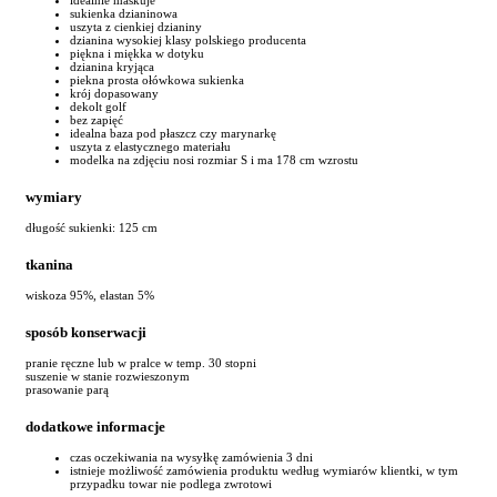
sukienka dzianinowa
uszyta z cienkiej dzianiny
dzianina wysokiej klasy polskiego producenta
piękna i miękka w dotyku
dzianina kryjąca
piekna prosta ołówkowa sukienka
krój dopasowany
dekolt golf
bez zapięć
idealna baza pod płaszcz czy marynarkę
uszyta z elastycznego materiału
modelka na zdjęciu nosi rozmiar S i ma 178 cm wzrostu
wymiary
długość sukienki: 125 cm
tkanina
wiskoza 95%, elastan 5%
sposób konserwacji
pranie ręczne lub w pralce w temp. 30 stopni
suszenie w stanie rozwieszonym
prasowanie parą
dodatkowe informacje
czas oczekiwania na wysyłkę zamówienia 3 dni
istnieje możliwość zamówienia produktu według wymiarów klientki, w tym
przypadku towar nie podlega zwrotowi