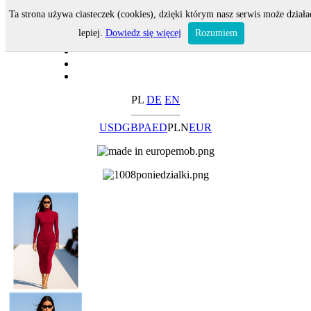
Ta strona używa ciasteczek (cookies), dzięki którym nasz serwis może działa
lepiej.
Dowiedz się więcej
Rozumiem
PL
DE
EN
USD
GBP
AED
PLN
EUR