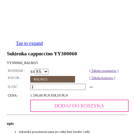
Tap to expand
Sukienka cappuccino YY300060
YY300060_RAL8025
ROZMIAR :
( Tabela rozmiarów )
XS
KOLOR :
( Tabela kolorów )
RAL8025
ILOŚĆ :
szt
CENA :
1 290,00 PLN
838,50 PLN
DODAJ DO KOSZYKA
opis
sukienka przymarszczana po całej linii bioder i talii