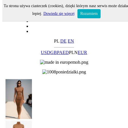
Ta strona używa ciasteczek (cookies), dzięki którym nasz serwis może działa
lepiej.
Dowiedz się więcej
Rozumiem
PL
DE
EN
USD
GBP
AED
PLN
EUR