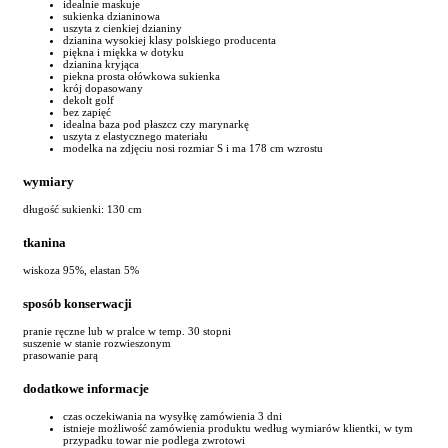
idealnie maskuje
sukienka dzianinowa
uszyta z cienkiej dzianiny
dzianina wysokiej klasy polskiego producenta
piękna i miękka w dotyku
dzianina kryjąca
piekna prosta ołówkowa sukienka
krój dopasowany
dekolt golf
bez zapięć
idealna baza pod płaszcz czy marynarkę
uszyta z elastycznego materiału
modelka na zdjęciu nosi rozmiar S i ma 178 cm wzrostu
wymiary
długość sukienki: 130 cm
tkanina
wiskoza 95%, elastan 5%
sposób konserwacji
pranie ręczne lub w pralce w temp. 30 stopni
suszenie w stanie rozwieszonym
prasowanie parą
dodatkowe informacje
czas oczekiwania na wysyłkę zamówienia 3 dni
istnieje możliwość zamówienia produktu według wymiarów klientki, w tym
przypadku towar nie podlega zwrotowi