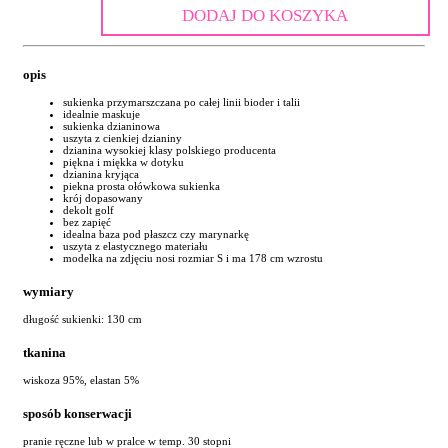
DODAJ DO KOSZYKA
opis
sukienka przymarszczana po całej linii bioder i talii
idealnie maskuje
sukienka dzianinowa
uszyta z cienkiej dzianiny
dzianina wysokiej klasy polskiego producenta
piękna i miękka w dotyku
dzianina kryjąca
piekna prosta ołówkowa sukienka
krój dopasowany
dekolt golf
bez zapięć
idealna baza pod płaszcz czy marynarkę
uszyta z elastycznego materiału
modelka na zdjęciu nosi rozmiar S i ma 178 cm wzrostu
wymiary
długość sukienki: 130 cm
tkanina
wiskoza 95%, elastan 5%
sposób konserwacji
pranie ręczne lub w pralce w temp. 30 stopni