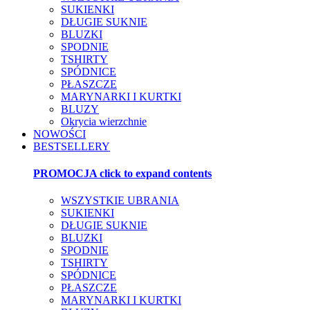
SUKIENKI
DŁUGIE SUKNIE
BLUZKI
SPODNIE
TSHIRTY
SPÓDNICE
PŁASZCZE
MARYNARKI I KURTKI
BLUZY
Okrycia wierzchnie
NOWOŚCI
BESTSELLERY
PROMOCJA
click to expand contents
WSZYSTKIE UBRANIA
SUKIENKI
DŁUGIE SUKNIE
BLUZKI
SPODNIE
TSHIRTY
SPÓDNICE
PŁASZCZE
MARYNARKI I KURTKI