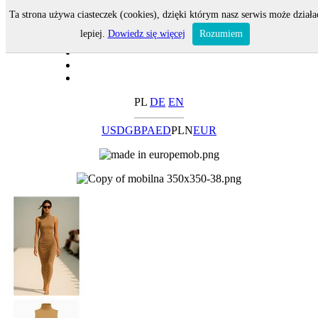
Ta strona używa ciasteczek (cookies), dzięki którym nasz serwis może działa
lepiej.
Dowiedz się więcej
Rozumiem
PL
DE
EN
USD
GBP
AED
PLN
EUR