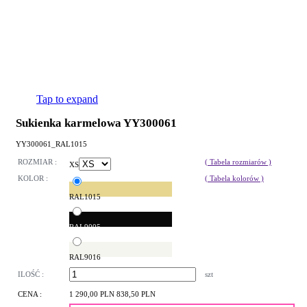
Tap to expand
Sukienka karmelowa YY300061
YY300061_RAL1015
ROZMIAR :
( Tabela rozmiarów )
XS
KOLOR :
( Tabela kolorów )
RAL1015
RAL9005
RAL9016
ILOŚĆ :
szt
CENA :
1 290,00 PLN
838,50 PLN