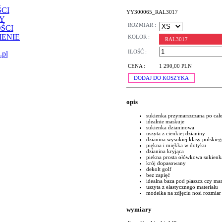
CI
YY300065_RAL3017
Y
ROZMIAR :
ŚCI
ENIE
KOLOR :
RAL3017
ILOŚĆ :
.pl
CENA :
1 290,00 PLN
DODAJ DO KOSZYKA
opis
sukienka przymarszczana po całej l
idealnie maskuje
sukienka dzianinowa
uszyta z cienkiej dzianiny
dzianina wysokiej klasy polskie
piękna i miękka w dotyku
dzianina kryjąca
piekna prosta ołówkowa sukienk
krój dopasowany
dekolt golf
bez zapięć
idealna baza pod płaszcz czy ma
uszyta z elastycznego materiału
modelka na zdjęciu nosi rozmiar
wymiary