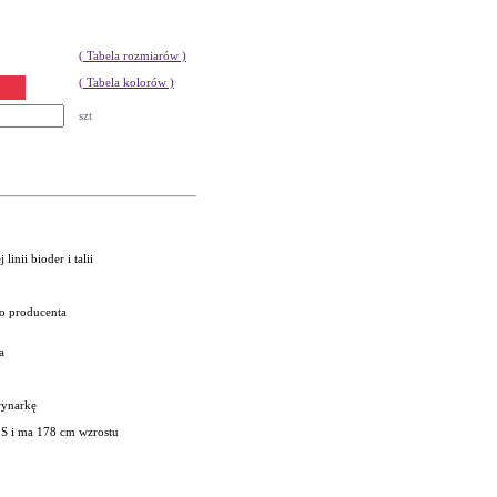
( Tabela rozmiarów )
( Tabela kolorów )
szt
inii bioder i talii
go producenta
a
rynarkę
 S i ma 178 cm wzrostu