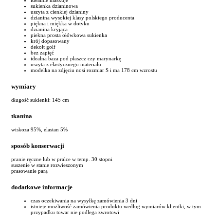
sukienka dzianinowa
uszyta z cienkiej dzianiny
dzianina wysokiej klasy polskiego producenta
piękna i miękka w dotyku
dzianina kryjąca
piekna prosta ołówkowa sukienka
krój dopasowany
dekolt golf
bez zapięć
idealna baza pod płaszcz czy marynarkę
uszyta z elastycznego materiału
modelka na zdjęciu nosi rozmiar S i ma 178 cm wzrostu
wymiary
długość sukienki: 145 cm
tkanina
wiskoza 95%, elastan 5%
sposób konserwacji
pranie ręczne lub w pralce w temp. 30 stopni
suszenie w stanie rozwieszonym
prasowanie parą
dodatkowe informacje
czas oczekiwania na wysyłkę zamówienia 3 dni
istnieje możliwość zamówienia produktu według wymiarów klientki, w tym
przypadku towar nie podlega zwrotowi