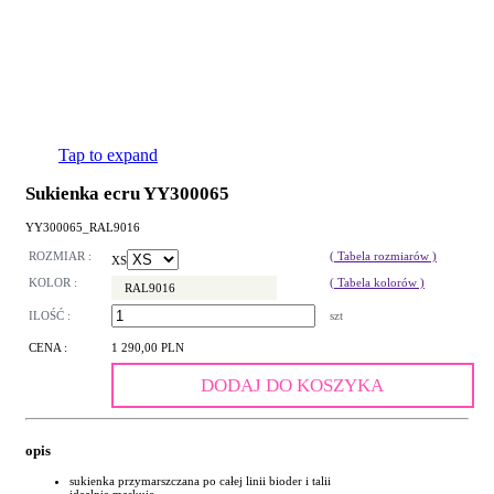
Tap to expand
Sukienka ecru YY300065
YY300065_RAL9016
ROZMIAR :
( Tabela rozmiarów )
XS
KOLOR :
( Tabela kolorów )
RAL9016
ILOŚĆ :
szt
CENA :
1 290,00 PLN
DODAJ DO KOSZYKA
opis
sukienka przymarszczana po całej linii bioder i talii
idealnie maskuje