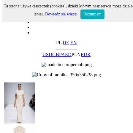
Ta strona używa ciasteczek (cookies), dzięki którym nasz serwis może działa
lepiej.
Dowiedz się więcej
Rozumiem
PL
DE
EN
USD
GBP
AED
PLN
EUR