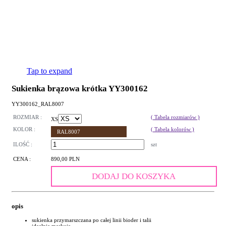
Tap to expand
Sukienka brązowa krótka YY300162
YY300162_RAL8007
ROZMIAR :
( Tabela rozmiarów )
XS
KOLOR :
( Tabela kolorów )
RAL8007
ILOŚĆ :
szt
CENA :
890,00 PLN
DODAJ DO KOSZYKA
opis
sukienka przymarszczana po całej linii bioder i talii
idealnie maskuje