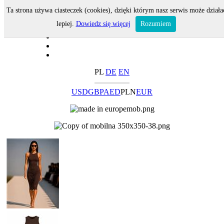
Ta strona używa ciasteczek (cookies), dzięki którym nasz serwis może działa
lepiej.
Dowiedz się więcej
Rozumiem
PL
DE
EN
USD
GBP
AED
PLN
EUR