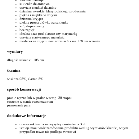
sukienka dzianinowa
uszyta z cienkiej dzianiny
dzianina wysokiej klasy polskiego producenta
piękna i miękka w dotyku
dzianina kryjąca
piekna prosta ołówkowa sukienka
krój dopasowany
bez zapięć
idealna baza pod płaszcz czy marynarkę
uszyta z elastycznego materiału
modelka na zdjęciu nosi rozmiar S i ma 178 cm wzrostu
wymiary
długość sukienki: 105 cm
tkanina
wiskoza 95%, elastan 5%
sposób konserwacji
pranie ręczne lub w pralce w temp. 30 stopni
suszenie w stanie rozwieszonym
prasowanie parą
dodatkowe informacje
czas oczekiwania na wysyłkę zamówienia 3 dni
istnieje możliwość zamówienia produktu według wymiarów klientki, w tym
przypadku towar nie podlega zwrotowi