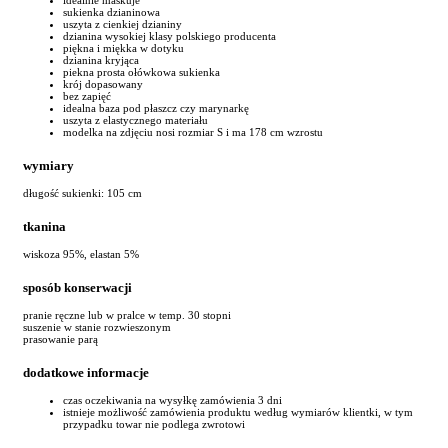
sukienka dzianinowa
uszyta z cienkiej dzianiny
dzianina wysokiej klasy polskiego producenta
piękna i miękka w dotyku
dzianina kryjąca
piekna prosta ołówkowa sukienka
krój dopasowany
bez zapięć
idealna baza pod płaszcz czy marynarkę
uszyta z elastycznego materiału
modelka na zdjęciu nosi rozmiar S i ma 178 cm wzrostu
wymiary
długość sukienki: 105 cm
tkanina
wiskoza 95%, elastan 5%
sposób konserwacji
pranie ręczne lub w pralce w temp. 30 stopni
suszenie w stanie rozwieszonym
prasowanie parą
dodatkowe informacje
czas oczekiwania na wysyłkę zamówienia 3 dni
istnieje możliwość zamówienia produktu według wymiarów klientki, w tym
przypadku towar nie podlega zwrotowi