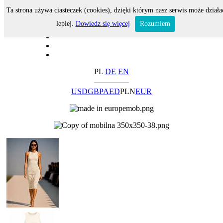
Ta strona używa ciasteczek (cookies), dzięki którym nasz serwis może działa
lepiej.
Dowiedz się więcej
Rozumiem
PL
DE
EN
USD
GBP
AED
PLN
EUR