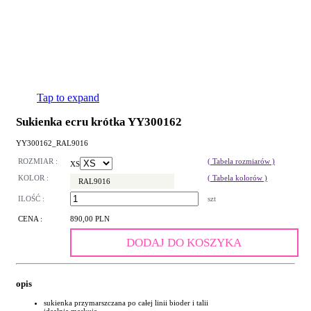
Tap to expand
Sukienka ecru krótka YY300162
YY300162_RAL9016
ROZMIAR :
( Tabela rozmiarów )
XS
KOLOR :
( Tabela kolorów )
RAL9016
ILOŚĆ :
szt
CENA :
890,00 PLN
DODAJ DO KOSZYKA
opis
sukienka przymarszczana po całej linii bioder i talii
idealnie maskuje