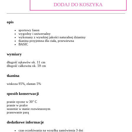
DODAJ DO KOSZYKA
opis
sportowy fason
wygodny i uniwersalny
wykonany z wysokiej jakości naturalnej dzianiny
tkanina przyjemna dla ciała, przewiewna
BASIC
wymiary
długość rękawów ok. 11 cm
długość całkowita ok. 59 cm
tkanina
wiskoza 95%, elastan 5%
sposób konserwacji
pranie ręczne w 30° C
pranie w pralce
suszenie w stanie rozwieszonym
prasowanie parą
dodatkowe informacje
czas oczekiwania na wysyłkę zamówienia 3 dni