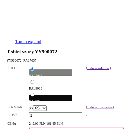
Tap to expand
T-shirt szary YY500072
YY500072_RAL7037
KOLOR :
( Tabela kolorów )
RAL7037
RAL9003
RAL9005
ROZMIAR :
( Tabela rozmiarów )
XS
ILOŚĆ :
szt
CENA :
249,00 PLN
161,85 PLN