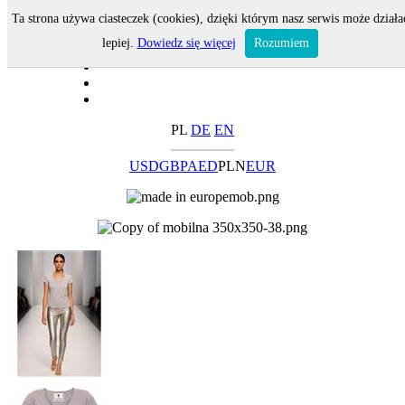
Ta strona używa ciasteczek (cookies), dzięki którym nasz serwis może działa
lepiej.
Dowiedz się więcej
Rozumiem
PL
DE
EN
USD
GBP
AED
PLN
EUR