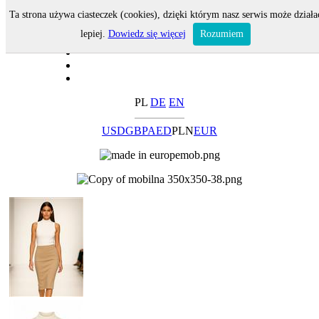
Ta strona używa ciasteczek (cookies), dzięki którym nasz serwis może działa
lepiej.
Dowiedz się więcej
Rozumiem
PL
DE
EN
USD
GBP
AED
PLN
EUR