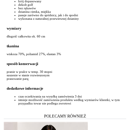
krój dopasowany
dekolt golf
bez rękawów
dzianina cienka, miękka
pasuje zarówno do spódnicy, jak i do spodni
wykonana z naturalnej przewiewnej dzianiny
wymiary
długość całkowita ok. 60 cm
tkanina
wiskoza 70%, poliamid 27%, elastan 3%
sposób konserwacji
pranie w pralce w temp. 30 stopni
suszenie w stanie rozwieszonym
prasowanie parą
dodatkowe informacje
czas oczekiwania na wysyłkę zamówienia 3 dni
istnieje możliwość zamówienia produktu według wymiarów klientki, w tym
przypadku towar nie podlega zwrotowi
POLECAMY RÓWNIEŻ