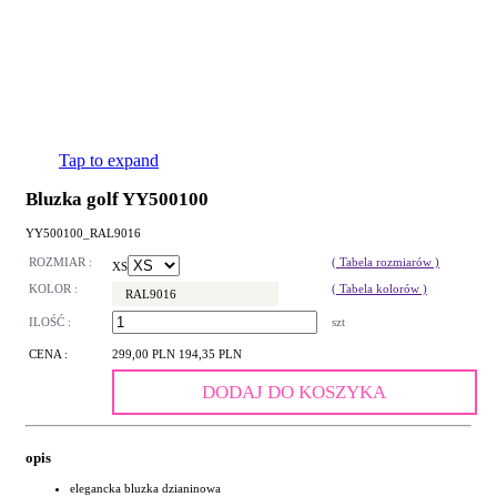
Tap to expand
Bluzka golf YY500100
YY500100_RAL9016
ROZMIAR :
( Tabela rozmiarów )
XS
KOLOR :
( Tabela kolorów )
RAL9016
ILOŚĆ :
szt
CENA :
299,00 PLN
194,35 PLN
DODAJ DO KOSZYKA
opis
elegancka bluzka dzianinowa