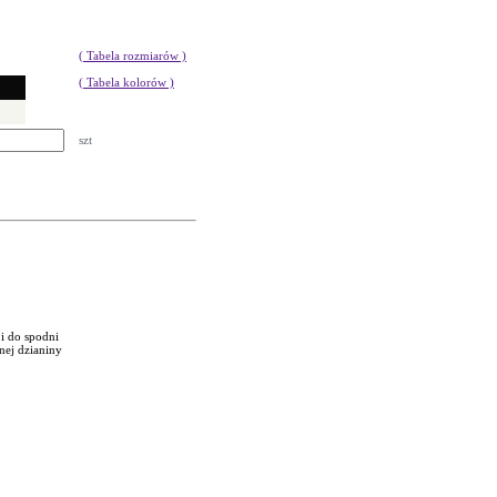
( Tabela rozmiarów )
( Tabela kolorów )
szt
 i do spodni
nej dzianiny