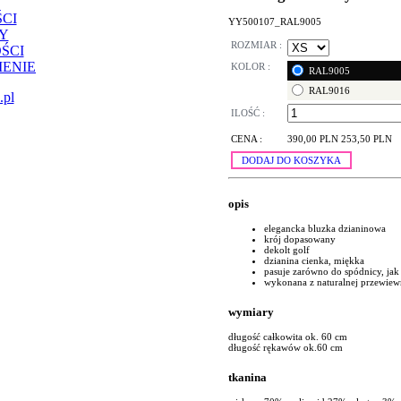
CI
YY500107_RAL9005
Y
ROZMIAR :
ŚCI
ENIE
KOLOR :
RAL9005
RAL9016
.pl
ILOŚĆ :
CENA :
390,00 PLN
253,50 PLN
DODAJ DO KOSZYKA
opis
elegancka bluzka dzianinowa
krój dopasowany
dekolt golf
dzianina cienka, miękka
pasuje zarówno do spódnicy, jak
wykonana z naturalnej przewiew
wymiary
długość całkowita ok. 60 cm
długość rękawów ok.60 cm
tkanina