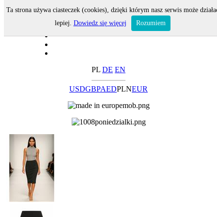
Ta strona używa ciasteczek (cookies), dzięki którym nasz serwis może działa
lepiej.
Dowiedz się więcej
Rozumiem
PL
DE
EN
USD
GBP
AED
PLN
EUR