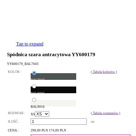
Tap to expand
Spódnica szara antracytowa YY600179
YY600179_RAL7043
KOLOR :
( Tabela kolorów )
RAL7043
RAL9005
RAL9016
ROZMIAR :
( Tabela rozmiarów )
XS
ILOŚĆ :
szt
CENA :
290,00 PLN
174,00 PLN