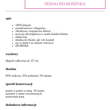
DODAJ DO KOSZYKA
opis
100% klasyki
ponadczasowa i elegancka
ołówkowa, zwężana ku dołowi
pozycja obowiązkowa w szafie każdej kobiety
elastyczna
idealna do bluzki, jak i do koszuli
na co dzień i na szalone wieczory
DO BIURA
wymiary
długość całkowita ok. 67 cm
tkanina
60% wiskoza, 35% poliamid, 5% elastan
sposób konserwacji
pranie w pralce w temp. 30 stopni
suszenie w stanie rozwieszonym
prasowanie parą
dodatkowe informacje