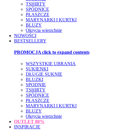
TSHIRTY
SPÓDNICE
PŁASZCZE
MARYNARKI I KURTKI
BLUZY
Okrycia wierzchnie
NOWOŚCI
BESTSELLERY
PROMOCJA
click to expand contents
WSZYSTKIE UBRANIA
SUKIENKI
DŁUGIE SUKNIE
BLUZKI
SPODNIE
TSHIRTY
SPÓDNICE
PŁASZCZE
MARYNARKI I KURTKI
BLUZY
Okrycia wierzchnie
OUTLET
80%
INSPIRACJE