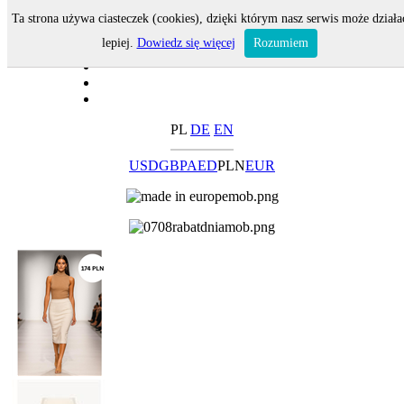
Ta strona używa ciasteczek (cookies), dzięki którym nasz serwis może działa
lepiej.
Dowiedz się więcej
Rozumiem
PL
DE
EN
USD
GBP
AED
PLN
EUR