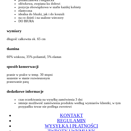
ołówkowa, zwężana ku dołowi
pozycja obowiązkowa w szafie każdej kobiety
elastyczna
idealna do bluzki, jak i do koszuli
na co dzień i na szalone wieczory
DO BIURA
wymiary
długość całkowita ok. 65 cm
tkanina
60% wiskoza, 35% poliamid, 5% elastan
sposób konserwacji
pranie w pralce w temp. 30 stopni
suszenie w stanie rozwieszonym
prasowanie parą
dodatkowe informacje
czas oczekiwania na wysyłkę zamówienia 3 dni
istnieje możliwość zamówienia produktu według wymiarów klientki, w tym
przypadku towar nie podlega zwrotowi
KONTAKT
REGULAMIN
WYSYŁKA I PŁATNOŚCI