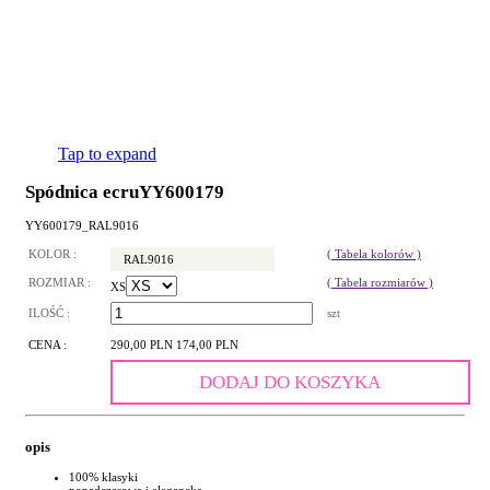
Tap to expand
Spódnica ecruYY600179
YY600179_RAL9016
KOLOR :
( Tabela kolorów )
RAL9016
ROZMIAR :
( Tabela rozmiarów )
XS
ILOŚĆ :
szt
CENA :
290,00 PLN
174,00 PLN
DODAJ DO KOSZYKA
opis
100% klasyki
ponadczasowa i elegancka