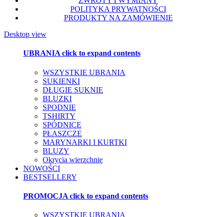
ZWROTY I WYMIANY
POLITYKA PRYWATNOŚCI
PRODUKTY NA ZAMÓWIENIE
Desktop view
UBRANIA
click to expand contents
WSZYSTKIE UBRANIA
SUKIENKI
DŁUGIE SUKNIE
BLUZKI
SPODNIE
TSHIRTY
SPÓDNICE
PŁASZCZE
MARYNARKI I KURTKI
BLUZY
Okrycia wierzchnie
NOWOŚCI
BESTSELLERY
PROMOCJA
click to expand contents
WSZYSTKIE UBRANIA