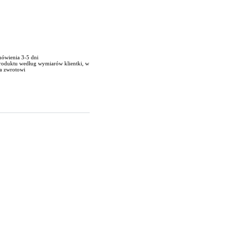
mówienia 3-5 dni
produktu według wymiarów klientki, w
a zwrotowi