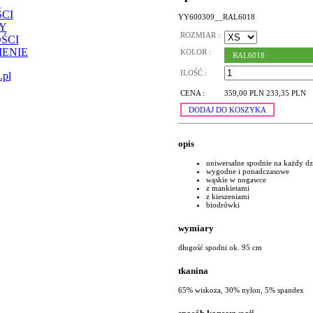
CI
YY600309__RAL6018
Y
ROZMIAR :
ŚCI
ENIE
KOLOR :
RAL6018
ILOŚĆ :
.pl
CENA :
359,00 PLN
233,35 PLN
DODAJ DO KOSZYKA
opis
uniwersalne spodnie na każdy dz
wygodne i ponadczasowe
wąskie w nogawce
z mankietami
z kieszeniami
biodrówki
wymiary
długość spodni ok. 95 cm
tkanina
65% wiskoza, 30% nylon, 5% spandex