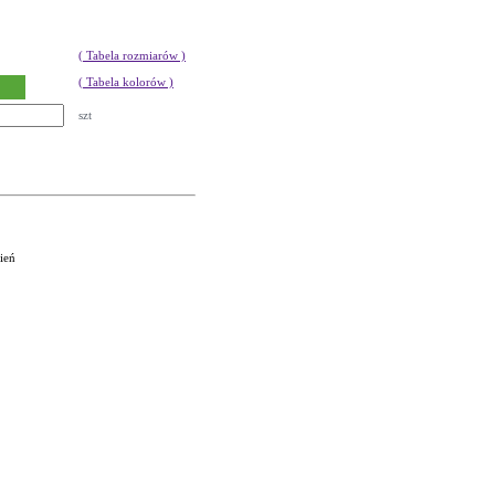
( Tabela rozmiarów )
( Tabela kolorów )
szt
ień