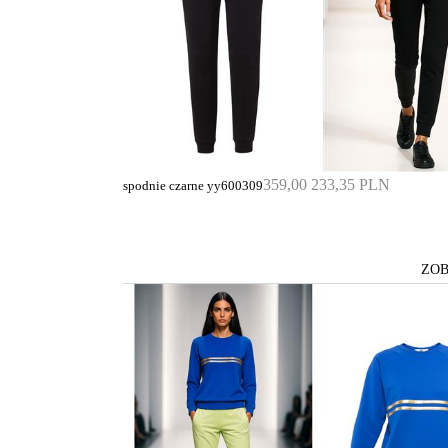
359,00
233,35 PLN
spodnie czarne yy600309
ZOB