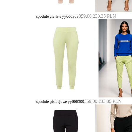
359,00
233,35 PLN
spodnie cieliste yy600309
359,00
233,35 PLN
spodnie pistacjowe yy600309