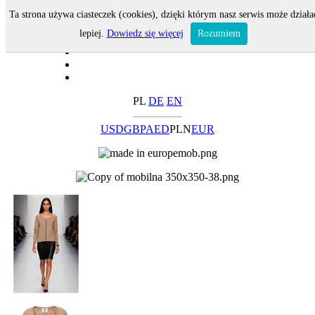
Ta strona używa ciasteczek (cookies), dzięki którym nasz serwis może działa
lepiej.
Dowiedz się więcej
Rozumiem
PL
DE
EN
USD
GBP
AED
PLN
EUR