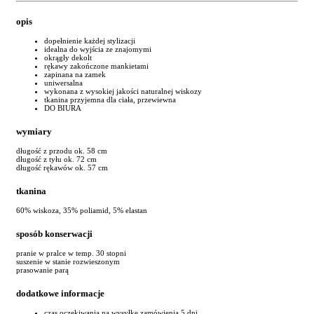
opis
dopełnienie każdej stylizacji
idealna do wyjścia ze znajomymi
okrągły dekolt
rękawy zakończone mankietami
zapinana na zamek
uniwersalna
wykonana z wysokiej jakości naturalnej wiskozy
tkanina przyjemna dla ciała, przewiewna
DO BIURA
wymiary
długość z przodu ok. 58 cm
długość z tyłu ok. 72 cm
długość rękawów ok. 57 cm
tkanina
60% wiskoza, 35% poliamid, 5% elastan
sposób konserwacji
pranie w pralce w temp. 30 stopni
suszenie w stanie rozwieszonym
prasowanie parą
dodatkowe informacje
czas oczekiwania na wysyłkę zamówienia 5 dni