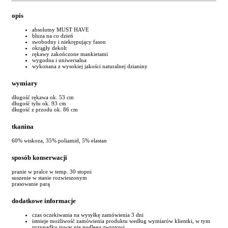
opis
absolutny MUST HAVE
bluza na co dzień
swobodny i niekrępujący fason
okrągły dekolt
rękawy zakończone mankietami
wygodna i uniwersalna
wykonana z wysokiej jakości naturalnej dzianiny
wymiary
długość rękawa ok. 53 cm
długość tyłu ok. 93 cm
długość z przodu ok. 86 cm
tkanina
60% wiskoza, 35% poliamid, 5% elastan
sposób konserwacji
pranie w pralce w temp. 30 stopni
suszenie w stanie rozwieszonym
prasowanie parą
dodatkowe informacje
czas oczekiwania na wysyłkę zamówienia 3 dni
istnieje możliwość zamówienia produktu według wymiarów klientki, w tym
przypadku towar nie podlega zwrotowi