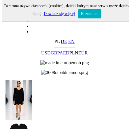
Ta strona używa ciasteczek (cookies), dzięki którym nasz serwis może działa
lepiej.
Dowiedz się więcej
Rozumiem
PL
DE
EN
USD
GBP
AED
PLN
EUR