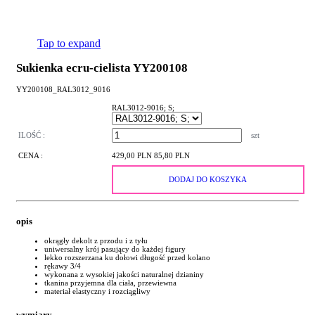
Tap to expand
Sukienka ecru-cielista YY200108
YY200108_RAL3012_9016
RAL3012-9016; S;
ILOŚĆ :
szt
CENA :
429,00 PLN
85,80 PLN
DODAJ DO KOSZYKA
opis
okrągły dekolt z przodu i z tyłu
uniwersalny krój pasujący do każdej figury
lekko rozszerzana ku dołowi długość przed kolano
rękawy 3/4
wykonana z wysokiej jakości naturalnej dzianiny
tkanina przyjemna dla ciała, przewiewna
materiał elastyczny i rozciągliwy
wymiary