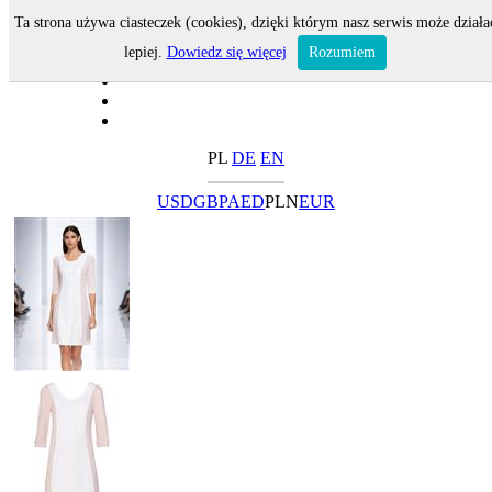
Ta strona używa ciasteczek (cookies), dzięki którym nasz serwis może działa
lepiej.
Dowiedz się więcej
Rozumiem
PL
DE
EN
USD
GBP
AED
PLN
EUR