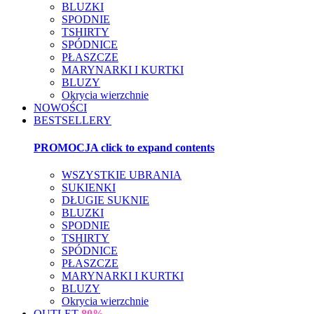
BLUZKI
SPODNIE
TSHIRTY
SPÓDNICE
PŁASZCZE
MARYNARKI I KURTKI
BLUZY
Okrycia wierzchnie
NOWOŚCI
BESTSELLERY
PROMOCJA
click to expand contents
WSZYSTKIE UBRANIA
SUKIENKI
DŁUGIE SUKNIE
BLUZKI
SPODNIE
TSHIRTY
SPÓDNICE
PŁASZCZE
MARYNARKI I KURTKI
BLUZY
Okrycia wierzchnie
OUTLET
80%