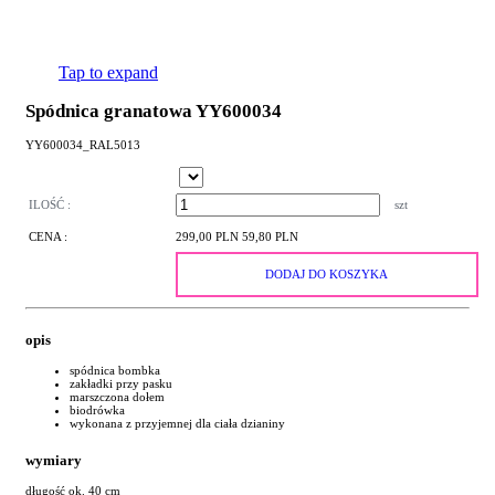
Tap to expand
Spódnica granatowa YY600034
YY600034_RAL5013
ILOŚĆ :
szt
CENA :
299,00 PLN
59,80 PLN
DODAJ DO KOSZYKA
opis
spódnica bombka
zakładki przy pasku
marszczona dołem
biodrówka
wykonana z przyjemnej dla ciała dzianiny
wymiary
długość ok. 40 cm