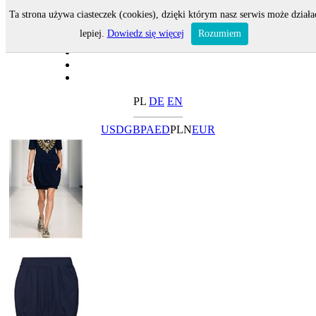
Ta strona używa ciasteczek (cookies), dzięki którym nasz serwis może działa
lepiej.
Dowiedz się więcej
Rozumiem
PL
DE
EN
USD
GBP
AED
PLN
EUR