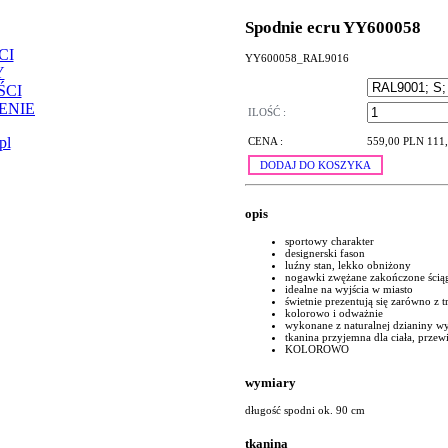
Spodnie ecru YY600058
CI
YY600058_RAL9016
Y
ŚCI
ENIE
ILOŚĆ :
pl
CENA :
559,00 PLN
111
DODAJ DO KOSZYKA
opis
sportowy charakter
designerski fason
luźny stan, lekko obniżony
nogawki zwężane zakończone ścią
idealne na wyjścia w miasto
świetnie prezentują się zarówno z
kolorowo i odważnie
wykonane z naturalnej dzianiny wy
tkanina przyjemna dla ciała, prze
KOLOROWO
wymiary
długość spodni ok. 90 cm
tkanina