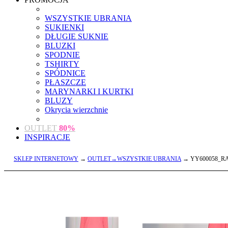
WSZYSTKIE UBRANIA
SUKIENKI
DŁUGIE SUKNIE
BLUZKI
SPODNIE
TSHIRTY
SPÓDNICE
PŁASZCZE
MARYNARKI I KURTKI
BLUZY
Okrycia wierzchnie
OUTLET
80%
INSPIRACJE
SKLEP INTERNETOWY
→
OUTLET→WSZYSTKIE UBRANIA
→ YY600058_RA