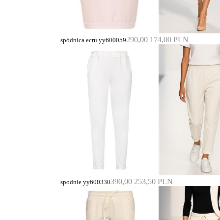
290,00
174,00 PLN
spódnica ecru yy600059
390,00
253,50 PLN
spodnie yy600330