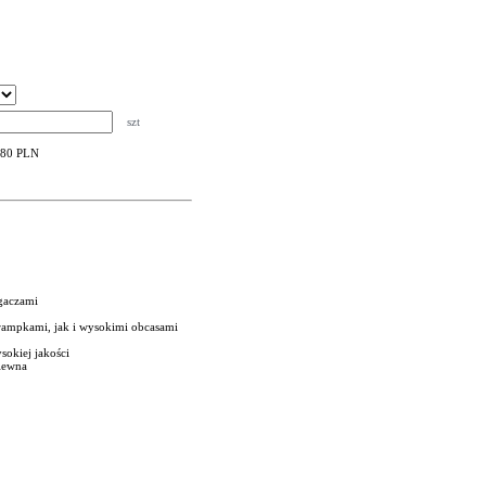
szt
,80 PLN
gaczami
 trampkami, jak i wysokimi obcasami
sokiej jakości
wiewna