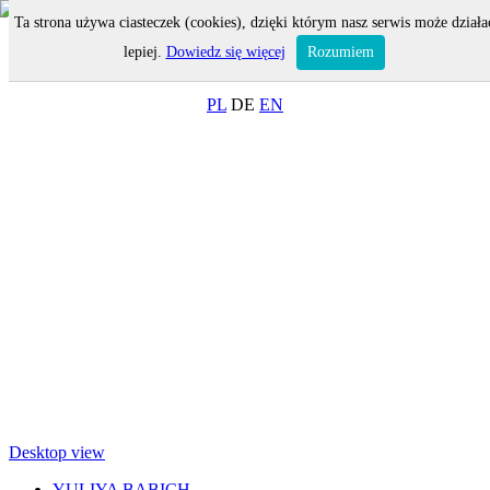
Ta strona używa ciasteczek (cookies), dzięki którym nasz serwis może działa
MENU
lepiej.
Dowiedz się więcej
Rozumiem
ON-LINE SHOP
PL
DE
EN
Desktop view
YULIYA BABICH