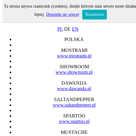
Ta strona używa ciasteczek (cookies), dzięki którym nasz serwis może działa
MENU
lepiej.
Dowiedz się więcej
Rozumiem
ON-LINE SHOP
PL
DE
EN
POLSKA
MOSTRAMI
www.mostrami.pl
SHOWROOM
www.showroom.pl
DAWANDA
www.dawanda.pl
SALTANDPEPPER
www.saltandpepper.pl
SPARTOO
www.spartoo.pl
MUSTACHE