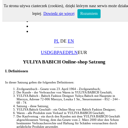
Ta strona używa ciasteczek (cookies), dzięki którym nasz serwis może działa
lepiej.
Dowiedz się więcej
Rozumiem
PL
DE
EN
USD
GBP
AED
PLN
EUR
YULIYA BABICH Online-shop Satzung
I. Definitionen
In dieser Satzung gelten die folgenden Definitionen:
Zivilgesetzbuch - Gesetz vom 23. April 1964 - Zivilgesetzbuch;
Der Kunde - der Verbraucher von Waren in YULIYA BABICH Geschäft;
YULIYA Babich - Babich Fashion Designer Yuliya Babich mit Hauptsitz in
Mierzyn, Adresse 72-006 Mierzyn, Leszka 1 Str., Steuernummer - 852 - 244 -
68 - 74.
Satzung - diese Satzung;
YULIYA Babich Geschäft - ein Online-Shop von Babich Fashion Designer;
Waren - alle Produkte zum Verkauf in YULIYA BABICH Geschäft;
Der Kaufvertrag - ein durch den Kunden mit dem YULIYA BABICH Geschäft
abgeschlossenen Vertrag, dem das Gesetz vom 2. März 2000 über den Schutz
bestimmter Verbraucherrechte und Haftung für Schäden verursachten durch
gefährliche Produkte anwendet.