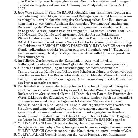
dem Kaufvertrag, soweit angegeben Gesetz über die besonderen Bedingungen
des Verbrauchsgüterkauf und zur Änderung des Zivilgesetzbuch vom 27 Juli
2002.
Jede Ware gekauft in YULIYA BABICH Geschäft kann reklamieren werden mit
der Behaltung der richtigen Terminen und Bedingungen der Reklamation, wenn
es Mängel zu ihrer Nichteinhaltung des Kaufvertrages hat. Eine Reklamation
kann man per Post durch Ausfüllen des Formulars "Reklamation" machen und
Rücksendung der Ware zusammen mit der vorgenannten Formular per Kurier
an folgende Adresse: Babich Fashion Designer Yuliya Babich, Leszka 1 Str., 72-
006 Mierzyn. Der Kunde wird informiert über der Art des Reklamation
Rücksichtnahmes innerhalb von 14 Tagen ab dem Datum, wenn YULIYA
BABICH Geschäft das reklamierte Ware erhält. Im Falle einer positiven Prüfung
der Reklamation BABICH FASHION DESIGNER YULIYA BABICH sendet dem
Kunde vollwertiges Produkt (repariert oder neu) innerhalb von 14 Tagen, und
wenn es nicht möglich ist (z.B. Vergriffen), wird der volle Quote der gezahlten
Preis zurückgeben.
Im Falle der Zurückweisung der Reklamation, Ware wird mit einer
Stellungnahme über die Unrechtmäßigkeit der Reklamation zurückgeschickt.
Für den Fall der Feststellung der Beschädigung des Wares während des
Transports, ist der Kunde verpflichtet, eine Schadensmeldung in Gegenwart von
dem Kurier machen. Die Reklamationen durch Schäden der Waren während des
Transports werden auf der Grundlage der Schadensmeldung bei den Kunde und
den Kurier gemacht erörtern.
Der Kunde hat das Recht, der Vertrag beschränkt seine Haftung ohne Angabe
von Gründen innerhalb von 14 Tagen nach Erhalt der Ware. Die Bedingung zur
Rückgabe der Ware ist innerhalb von 14 Tagen ab dem Datum des Eingangs der
Waren Erklärung des Rückgabes vom Kaufvertrag senden (durch das Formular)
und senden innerhalb von 14 Tagen nach Erhalt der Ware an die Adresse
BABICH FASHION DESIGNER YULIYA BABICH gekaufte Ware erworbenen
Produktes (unbenutzt und sauber, mit dem original eingenähten Etikett,
geruchlos zB: Cremes, Parfums). Das Geld wird auf angegebenen Kunden-
Kontonummer innerhalb von höchstens 14 Tagen ab dem Datum des Eingangs
der Waren bei BABICH FASHION DESIGNER YULIYA BABICH gesendet.
YULIYA BABICH Geschäft hat das Recht, sich zu weigern, im Falle von
Rückgabe der beschädigte Ware, Rückgabe nach dem zulässiger Termin oder in
YULIYA BABICH Geschäft mangelhafte Ware liefern, dh. unvollständiger Ware.
YULIYA BABICH Geschäft akzeptiert die Waren Rückgabe per Nachnahme