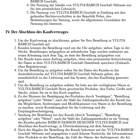
BABICH Geschäft;
Die Nutzung der Inhalte von YULIYA BABICH Geschäft Webseite nur
für den persönlichen Gebrauch;
Die Nutzung von YULIYA BABICH Geschäft in Einklang mit den
geltenden Rechtsvorschriften in der Republik Polen, den
Bestimmungen der Satzung, sowie die allgemeinen Grundsätze der
Nutzung des Internets.
IV. Der Abschluss des Kaufvertrages
Um der Kaufvertrag zu abschlossen, geben Sie Ihre Bestellung in YULIYA
BABICH Geschäft auf.
Kunden können die Bestellung rund um die Uhr aufgeben, sieben Tage in der
Woche. Bestellungen aufgegeben an arbeitsfreien Tage werden realisieren am
ersten Arbeitstag nach dem Tag, an dem der Bestellung aufgegeben war.
Der Kunde kann einen Auftrag aufgeben, ohne eine permanente Aufzeichnung
der Daten in dem YULIYA BABICH Geschäft Datenbank speichern (Einkaufs
ohne Registrierung).
Um die Bestellung zu aufgeben sollen Sie die Daten des Kundes in das
Anmeldeformular auf YULIYA BABICH Geschäft Webseite geben, die
unentbehrlich zu der Lieferung und das System, das den Kaufbeleg generiert
sind.
Um die Bestellung zu aufgeben wählen Sie bitte aus der verfügbaren Waren in
YULIYA BABICH Geschäft Ihren gewünschte Produkte, ihre Farbe, Größe und
Stücke, indem Sie sie in den Korb zugeben.
Zu der Moment der Bestätigung des Produktes durch "bestätigen", "Bestellung
aufgeben" (oder "Weiter", nach die Wahl der Zahlungsmethode) der Kunde hat
die Möglichkeit, Änderungen und Modifikationen von Waren in der Bestellung
zu machen, sowie Kontaktangaben für die Lieferung und die
Empfangsbescheinigung.
Sendung der Bestellung bei den Kunde (durch "bestätigen", "Bestellung
aufgeben" oder "Weiter", nach die Wahl der Zahlungsmethode) ist ein Vertrag
des Kundes geboten BABICH FASHION DESIGNER YULIYA BABICH zum
Abschluss des Kaufvertrags, in Übereinstimmung mit dem Satzung.
Nach der Abgabe der Bestellung der Kunde bekommt auf der YULIYA BABICH
Geschäft Webseite und angegebene e-mail Adresse Nachricht, die Informationen
über Produkte in der Bestellung, die Zahl der Waren, der Auftragswert, die Art