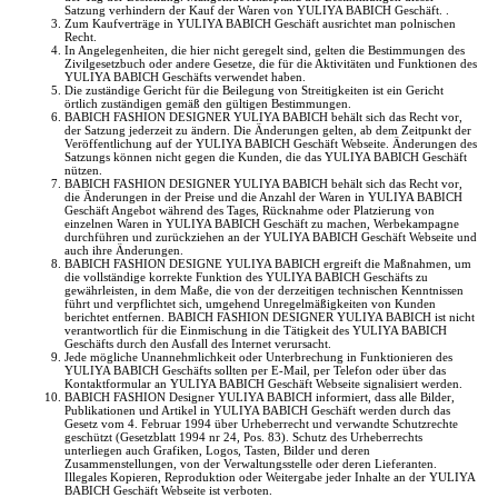
Satzung verhindern der Kauf der Waren von YULIYA BABICH Geschäft. .
Zum Kaufverträge in YULIYA BABICH Geschäft ausrichtet man polnischen
Recht.
In Angelegenheiten, die hier nicht geregelt sind, gelten die Bestimmungen des
Zivilgesetzbuch oder andere Gesetze, die für die Aktivitäten und Funktionen des
YULIYA BABICH Geschäfts verwendet haben.
Die zuständige Gericht für die Beilegung von Streitigkeiten ist ein Gericht
örtlich zuständigen gemäß den gültigen Bestimmungen.
BABICH FASHION DESIGNER YULIYA BABICH behält sich das Recht vor,
der Satzung jederzeit zu ändern. Die Änderungen gelten, ab dem Zeitpunkt der
Veröffentlichung auf der YULIYA BABICH Geschäft Webseite. Änderungen des
Satzungs können nicht gegen die Kunden, die das YULIYA BABICH Geschäft
nützen.
BABICH FASHION DESIGNER YULIYA BABICH behält sich das Recht vor,
die Änderungen in der Preise und die Anzahl der Waren in YULIYA BABICH
Geschäft Angebot während des Tages, Rücknahme oder Platzierung von
einzelnen Waren in YULIYA BABICH Geschäft zu machen, Werbekampagne
durchführen und zurückziehen an der YULIYA BABICH Geschäft Webseite und
auch ihre Änderungen.
BABICH FASHION DESIGNE YULIYA BABICH ergreift die Maßnahmen, um
die vollständige korrekte Funktion des YULIYA BABICH Geschäfts zu
gewährleisten, in dem Maße, die von der derzeitigen technischen Kenntnissen
führt und verpflichtet sich, umgehend Unregelmäßigkeiten von Kunden
berichtet entfernen. BABICH FASHION DESIGNER YULIYA BABICH ist nicht
verantwortlich für die Einmischung in die Tätigkeit des YULIYA BABICH
Geschäfts durch den Ausfall des Internet verursacht.
Jede mögliche Unannehmlichkeit oder Unterbrechung in Funktionieren des
YULIYA BABICH Geschäfts sollten per E-Mail, per Telefon oder über das
Kontaktformular an YULIYA BABICH Geschäft Webseite signalisiert werden.
BABICH FASHION Designer YULIYA BABICH informiert, dass alle Bilder,
Publikationen und Artikel in YULIYA BABICH Geschäft werden durch das
Gesetz vom 4. Februar 1994 über Urheberrecht und verwandte Schutzrechte
geschützt (Gesetzblatt 1994 nr 24, Pos. 83). Schutz des Urheberrechts
unterliegen auch Grafiken, Logos, Tasten, Bilder und deren
Zusammenstellungen, von der Verwaltungsstelle oder deren Lieferanten.
Illegales Kopieren, Reproduktion oder Weitergabe jeder Inhalte an der YULIYA
BABICH Geschäft Webseite ist verboten.