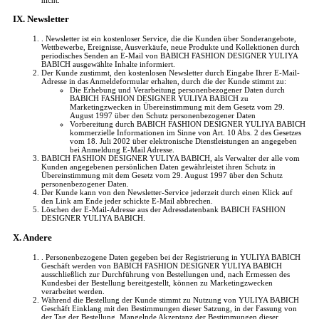
nicht.
IX. Newsletter
. Newsletter ist ein kostenloser Service, die die Kunden über Sonderangebote,
Wettbewerbe, Ereignisse, Ausverkäufe, neue Produkte und Kollektionen durch
periodisches Senden an E-Mail von BABICH FASHION DESIGNER YULIYA
BABICH ausgewählte Inhalte informiert.
Der Kunde zustimmt, den kostenlosen Newsletter durch Eingabe Ihrer E-Mail-
Adresse in das Anmeldeformular erhalten, durch die der Kunde stimmt zu:
Die Erhebung und Verarbeitung personenbezogener Daten durch
BABICH FASHION DESIGNER YULIYA BABICH zu
Marketingzwecken in Übereinstimmung mit dem Gesetz vom 29.
August 1997 über den Schutz personenbezogener Daten
Vorbereitung durch BABICH FASHION DESIGNER YULIYA BABICH
kommerzielle Informationen im Sinne von Art. 10 Abs. 2 des Gesetzes
vom 18. Juli 2002 über elektronische Dienstleistungen an angegeben
bei Anmeldung E-Mail Adresse.
BABICH FASHION DESIGNER YULIYA BABICH, als Verwalter der alle vom
Kunden angegebenen persönlichen Daten gewährleistet ihren Schutz in
Übereinstimmung mit dem Gesetz vom 29. August 1997 über den Schutz
personenbezogener Daten.
Der Kunde kann von den Newsletter-Service jederzeit durch einen Klick auf
den Link am Ende jeder schickte E-Mail abbrechen.
Löschen der E-Mail-Adresse aus der Adressdatenbank BABICH FASHION
DESIGNER YULIYA BABICH.
X. Andere
. Personenbezogene Daten gegeben bei der Registrierung in YULIYA BABICH
Geschäft werden von BABICH FASHION DESIGNER YULIYA BABICH
ausschließlich zur Durchführung von Bestellungen und, nach Ermessen des
Kundesbei der Bestellung bereitgestellt, können zu Marketingzwecken
verarbeitet werden.
Während die Bestellung der Kunde stimmt zu Nutzung von YULIYA BABICH
Geschäft Einklang mit den Bestimmungen dieser Satzung, in der Fassung von
der Tag der Bestellung. Mangelnde Akzeptanz der Bestimmungen dieser