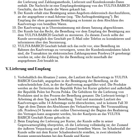
der Lieferung und Zahlungsmethode, Lieferzeit und Kundenkontakt-Daten
enthält. Die Nachricht ist eine Empfangsbestätigung von des YULIYA BABICH
Geschäfts, das der Kunde die Waren gekauft hat.
Der Kunde erhält eine Bestätigung seines Angebots elektronisch durchzuführen,
an der angegebene e-mail Adresse (sog. "Die Auftragsbestätigung"). Bei
Empfang der oben genannten Bestätigung es kommt zu dem Abschluss des
Kaufvertrags von bestellten Waren.
Der Kaufvertrag ist in Übereinstimmung mit diesen Satzung abgeschlossen.
Der Kunde hat das Recht, die Bestellung vor dem Empfang der Bestätigung aus
dem YULIYA BABICH Geschäft zu stornieren. Zu diesem Zweck sollte der
Kunde unverzüglich den Geschäft per E-Mail oder Telefon zu kontaktieren und
informieren über den Stornierung.
YULIYA BABICH Geschäft behält sich das recht vor, eine Bestellung im
Rahmen des Kaufvertrags zu verweigern, wenn der Kundenkontaktdaten falsch
sind, die Transaktion im elektronischen Zahlungssystem Przelewy24 genehmigt
worden ist, oder die Zahlung für die Bestellung nicht innerhalb der
angegebenen Zeit bezahlt ist.
V. Lieferung und Empfang
Vorbehaltlich des Absatzes 2 unten, die Laufzeit des Kaufvertrags in YULIYA
BABICH Geschäft, angegeben in der Bestätigung der Bestellung, ist die
wahrscheinlichste Zeit, in der der Kaufvertrag ausgeführt wird. Die Produkte
werden an der Teritorium der Republik Polen bei Kurier geliefert und außerhalb
der Republik Polen bei Poczta Polska. Die Gebühren für die Lieferung von
Produkten sind in den Prozess der Bestellung genannt. Die Lieferzeit beträgt 1
Arbeitstag ab dem Tag nach Bestellung. Total und maximale Laufzeit des
Kaufvertrages sollte 14 Arbeitstage nicht überschreiten, und in keinem Fall 30
Tage ab dem Datum des Abschlusses des Verkaufsvertrags. Bei Vorauszahlung
(dh. Przelewy24 System oder online Überweisung) der Beginn des Realisierug
des Vertrages kann ausgesetzt werden, bis der Kaufpreis an das YULIYA
BABICH Geschäft Konto gebucht ist.
Beim Empfang der Lieferung per Kurier, der Kunde sollte in seiner
Gegenwartsorgfältig überprüfen, ob die Lieferung vollständig ist; der Zustand
der äußeren Verpackung und der Zustand bestellten Waren. Im Schadensfall der
Kunde sollte mit dem Kurier Schadensbericht erstellen, in zwei identische
Kopien unterzeichneten bei den Kunde und Kurier.