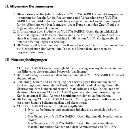
II. Allgemeine Bestimmungen
Diese Satzung ist für jeder Kunden von YULIYA BABICH Geschäft ausgerichtet
- bestimmt die Regeln für die Registrierung und Verwendung von YULIYA
BABICH Geschäftskonto, die Bestellung aufgeben in das Geschäft, und Regeln
für den Abschluss von Kaufverträgen. Jeder Kunde kann den Zugriff auf die
Regeln jederzeit zu bekommen.
Informationen über Produkte im YULIYA BABICH Geschäft, einschließlich
Beschreibungen und Preise der Waren sind eine Aufforderung zum Abschluss
eines Kaufvertrag Angebot einreichen im Sinne von Art. 71 Zivilgesetzbuch,
unter den Bedingungen der Satzung.
Die Waren sind speziell markiert. Der Kunde hat Zugriff auf Informationen über
die Eigenschaften der Waren, ihre Preise, die Materialien, aus denen sie
hergestellt sind, usw.
III. Nutzungsbedingungen
YULIYA BABICH Geschäft ermöglicht die Erfassung von angebotenen Waren
mit Hilfe eines elektronischen Netzwerk (das Internet).
Der Kaufvertrag ist zwischen dem Kunden und dem YULIYA BABICH Geschäft
abgeschloßen.
. Fixierung, Schutz und Offenlegung der einschlägigen Bestimmungen des
Kaufvertrags geschlossen durch Fernkommunikationsmittel erfolgt durch die
Übertragung dem Kunden auf seiner E-Mail-Adresse ein Kaufbeleg, aus dem
elektronischen system YULIYA BABICH generiert oder durch Anweisung den
Kunde an seiner E-Mail-Adresse Spezifikationen der gekauften Waren.
Die Bedingung YULIYA BABICH Geschäft Nutzung zu starten, sollte man sich
mit dieser Satzung bekannt machen und akzeptieren.
YULIYA BABICH Geschäft Kunde ist verpflichtet:
Nicht zu beibringen und ausrichten Inhalte, die gesetzlich verboten
sind;
Die Nutzung von YULIYA BABICH Geschäft, ohne die Nutzbarkeit zu
stören;
Die Nutzung von YULIYA BABICH Geschäft ohne wesentlichen
Nachteil für andere Kunden und dem Administrator von YULIYA