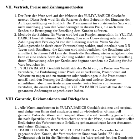
VII. Vertrieb, Preise und Zahlungsmethoden
Der Preis der Ware wird auf der Webseite des YULIYA BABICH Geschäfts
gezeigt. Dieser Preis wird für die Parteien ab dem Zeitpunkt des Eingangs der
Auftragsbestätigung verbindlich. Der Preis genannt im vorstehenden Satz wird
nicht unabhängig von den Veränderungen in diesem Preis, die nach dem
Senden die Bestätigung der Bestellung dem Kunden auftreten.
Methode der Zahlung für Waren wird bei den Kunden ausgewählt. In YULIYA
BABICH Geschäft können Sie Zahlung über eine Überweisung oder in das
Zahlungssystem Przelewy24 vor der Lieferung machen. Wenn Sie die
Zahlungsmethode durch einer Vorauszahlung wählen, und innerhalb von 3-5
Tagen nach Bestellung, die Zahlung wird nicht beglichen, die Bestellung wird
annulliert. In diesem Fall kann der Kunde die Bestellung wieder aufgeben, oder
kann er eine andere Form der Zahlung wählen. Ausführung von der Bestellung
durch Überweisung oder per Kreditkarte beginnt nachdem die Zahlung für die
Ware beglichen ist.
. YULIYA BABICH Geschäft behält sich das Recht vor, die Preise von Waren
verändern, die Einführung neuer Produkte zu verkaufen, Promotionen auf
Webseite zu tragen und zu stornieren oder Änderungen in die Promotionen
gemäß nach den Normen des Zivilgesetzbuchs und anderer Gesetze
einzuführen, aber diese Änderungen werden keine Rechte von Personen
verstoßen, die einem Kaufvertrag in YULIYA BABICH Geschäft vor der oben
genannten Änderungen abgeschlossen haben.
VIII. Garantie, Reklamationen und Rückgaben
. Alle Waren angebotenen in YULIYA BABICH Geschäft sind neu und original,
und einige von ihnen sind einzigartig und unwiederholbar, oft manuell
gemacht. Fotos der Waren sind Beispiel. Waren, die auf Bestellung gemacht sind;
die nach Spezifikation des Verbrauchers oder in der Weise, dass sie individuellen
Bedürfnisse des Verbrauchers in Erfüllung gehen,unterliegen keiner Austausch
und keiner Rückgabe.
. BABICH FASHION DESIGNER YULIYA BABICH als Verkäufer haftet
gegenüber dem Kunde, der Verbraucher im Sinne von Artikel 221 des
Zivilgesetzbuch ist für die Nichteinhaltung der Ware gekauft bei den Kunde mit