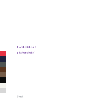
( Größentabelle )
( Farbentabelle )
Stück