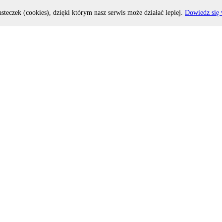
asteczek (cookies), dzięki którym nasz serwis może działać lepiej.
Dowiedz się 