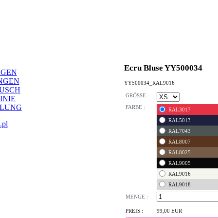
Ecru Bluse YY500034
NGEN
NGEN
YY500034_RAL9016
AUSCH
GRÖSSE :
INIE
LLUNG
FARBE :
RAL3017
RAL5013
.pl
RAL7043
RAL8007
RAL8025
RAL9005
RAL9016
RAL9018
MENGE :
PREIS :
99,00 EUR