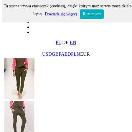
Ta strona używa ciasteczek (cookies), dzięki którym nasz serwis może działa
lepiej.
Dowiedz się więcej
Rozumiem
PL
DE
EN
USD
GBP
AED
PLN
EUR