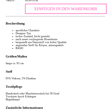
PREIS :
99,00 EUR
EINFÜGEN IN DEN WARENKORB
Beschreibung
sportlicher Charakter
Designer Typ
locker Zustand, leicht gesenkt
nach unten verjüngende Hosenbeine
hergestellt aus Naturstoff von hoher Qualität
angenehm Stoff für Körper, atmungsaktiv
BASIC
Größen/Maßen
länge ca. 95 cm
Stoff
95% Viskose, 5% Elasthan
Textilpflege
Handwäsch oder Maschinenwäsch bei 30 Grad
Trocknen durch Erhängen
Bügeldampf
Zusätzliche Informationen