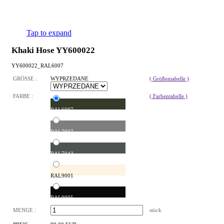
Tap to expand
Khaki Hose YY600022
YY600022_RAL6007
GRÖSSE :
WYPRZEDANE
( Größentabelle )
FARBE :
( Farbentabelle )
RAL6007
RAL7037
RAL7043
RAL9001
RAL9005
MENGE :
stück