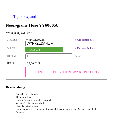
Tap to expand
Neon-grüne Hose YY600058
YY600058_RAL6018
GRÖSSE :
WYPRZEDANE
( Größentabelle )
FARBE :
( Farbentabelle )
RAL6018
MENGE :
Stück
PREIS :
139,00 EUR
EINFÜGEN IN DEN WARENKORB
Beschreibung
Sportlicher Charakter
Designer Typ
locker Schnitt, leicht reduziert
verjüngte Beinmanschetten
ideal für Ausgehen
presentieren sich super mit sowohl Turnschuhen und Schuhe mit hohen
Absätzen