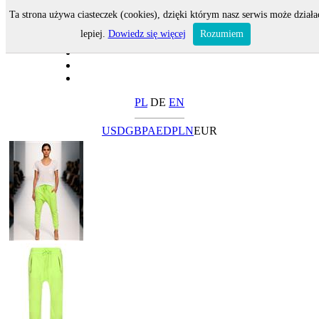
Ta strona używa ciasteczek (cookies), dzięki którym nasz serwis może działa
lepiej.
Dowiedz się więcej
Rozumiem
PL
DE
EN
USD
GBP
AED
PLN
EUR