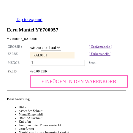
Tap to expand
Ecru Mantel YY700057
YY700057_RAL9001
GRÖSSE :
( Größentabelle )
sold out
FARBE :
( Farbentabelle )
RAL9001
MENGE :
Stück
PREIS :
490,00 EUR
EINFÜGEN IN DEN WARENKORB
Beschreibung
Hülle
passendes Schnitt
Mantellänge midi
"Boot" Ausschnitt
Knöpfen
Knöpfen unter Pliska versteckt
ungefüttert
Mantel aus Kunstschaumstoff genäht