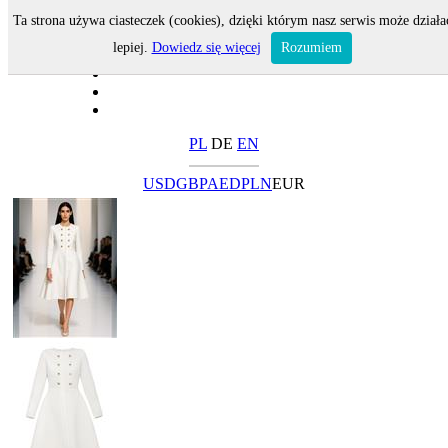
Ta strona używa ciasteczek (cookies), dzięki którym nasz serwis może działa
lepiej.
Dowiedz się więcej
Rozumiem
PL
DE
EN
USD
GBP
AED
PLN
EUR