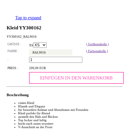
Tap to expand
Kleid YY300162
YY300162_RAL9016
GRÖSSE :
( Größentabelle )
XS
FARBE :
( Farbentabelle )
RAL9016
:
PREIS :
209,00 EUR
EINFÜGEN IN DEN WARENKORB
Beschreibung
visites Kleid
Klassik und Eleganz
für besondere Anlässe und Abendessen mit Freunden
Kleid perfekt für Abend
ausstellt den Hals und Rücken
Top locker und luftig
leicht nach unten erweitert
V-Ausschnitt an der Front