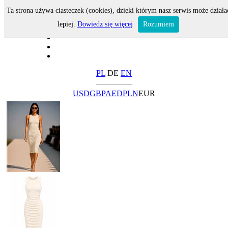
Ta strona używa ciasteczek (cookies), dzięki którym nasz serwis może działa
lepiej.
Dowiedz się więcej
Rozumiem
PL
DE
EN
USD
GBP
AED
PLN
EUR