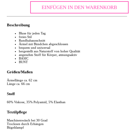
EINFÜGEN IN DEN WARENKORB
Beschreibung
Bluse für jeden Tag
freies Stil
Rundhalsausschnitt
Ärmel mit Bündchen abgeschlossen
bequem und uniwersal
hergestellt aus Naturstoff von hoher Qualität
angenehm Stoff für Körper, atmungsaktiv
BASIC
BUNT
Größen/Maßen
Ärmellänge ca. 62 cm
Länge ca. 66 cm
Stoff
60% Viskose, 35% Polyamid, 5% Elasthan
Textilpflege
Maschinenwäsch bei 30 Grad
Trocknen durch Erhängen
Bügeldampf