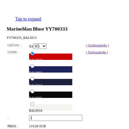
Tap to expand
Marineblau Bluse YY700333
YY700333_RAL5013
GRÖSSE :
( Größentabelle )
XS
FARBE :
( Farbentabelle )
RAL3020
RAL5005
RAL5013
RAL9005
RAL9016
:
PREIS :
119,00 EUR