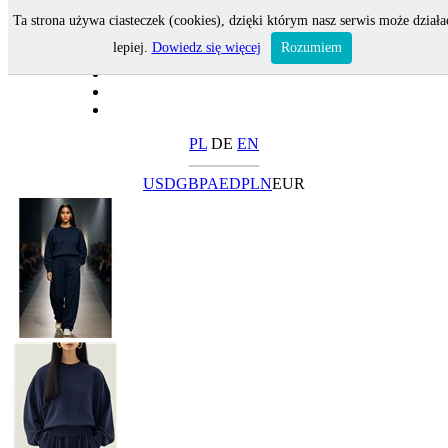
Ta strona używa ciasteczek (cookies), dzięki którym nasz serwis może działa
lepiej.
Dowiedz się więcej
Rozumiem
PL
DE
EN
USD
GBP
AED
PLN
EUR