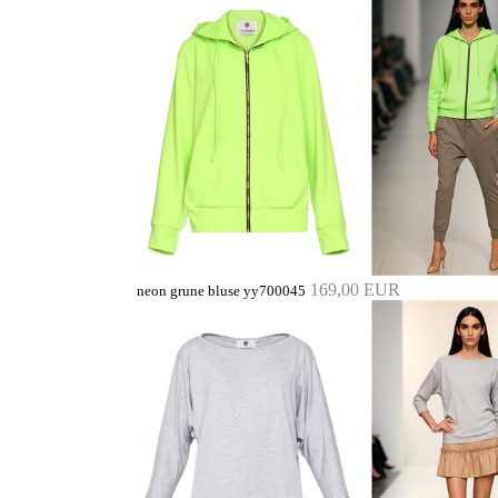
169,00 EUR
neon grune bluse yy700045