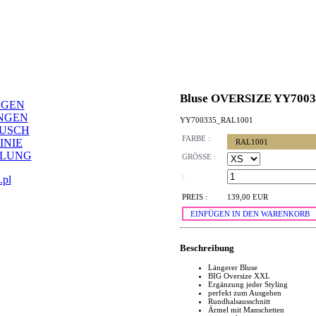
Bluse OVERSIZE YY7003
NGEN
NGEN
YY700335_RAL1001
AUSCH
FARBE :
INIE
RAL1001
LLUNG
GRÖSSE :
:
.pl
PREIS :
139,00 EUR
EINFÜGEN IN DEN WARENKORB
Beschreibung
Längerer Bluse
BIG Oversize XXL
Ergänzung jeder Styling
perfekt zum Ausgehen
Rundhalsausschnitt
Ärmel mit Manschetten