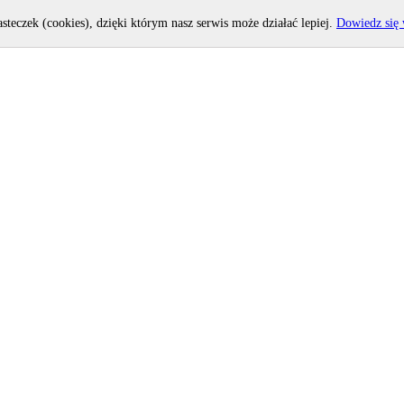
asteczek (cookies), dzięki którym nasz serwis może działać lepiej.
Dowiedz się 