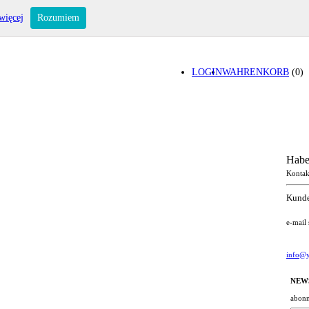
więcej
Rozumiem
LOGIN
WAHRENKORB
(0)
Habe
Kontak
Kunde
e-mail
info@y
NEW
abonn