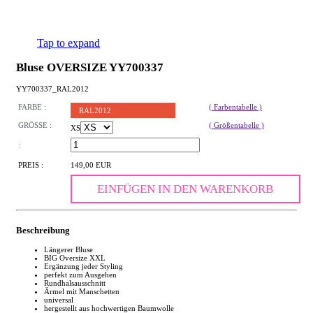
Tap to expand
Bluse OVERSIZE YY700337
YY700337_RAL2012
FARBE :
( Farbentabelle )
RAL2012
GRÖSSE :
( Größentabelle )
XS
:
PREIS :
149,00 EUR
EINFÜGEN IN DEN WARENKORB
Beschreibung
Längerer Bluse
BIG Oversize XXL
Ergänzung jeder Styling
perfekt zum Ausgehen
Rundhalsausschnitt
Ärmel mit Manschetten
universal
hergestellt aus hochwertigen Baumwolle