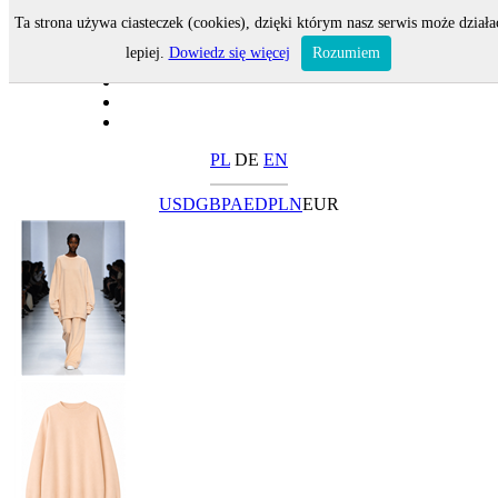
Ta strona używa ciasteczek (cookies), dzięki którym nasz serwis może działa
lepiej.
Dowiedz się więcej
Rozumiem
PL
DE
EN
USD
GBP
AED
PLN
EUR