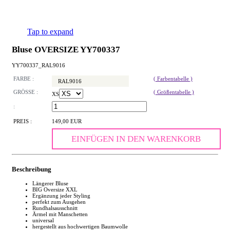
Tap to expand
Bluse OVERSIZE YY700337
YY700337_RAL9016
FARBE :
( Farbentabelle )
RAL9016
GRÖSSE :
( Größentabelle )
XS
:
PREIS :
149,00 EUR
EINFÜGEN IN DEN WARENKORB
Beschreibung
Längerer Bluse
BIG Oversize XXL
Ergänzung jeder Styling
perfekt zum Ausgehen
Rundhalsausschnitt
Ärmel mit Manschetten
universal
hergestellt aus hochwertigen Baumwolle