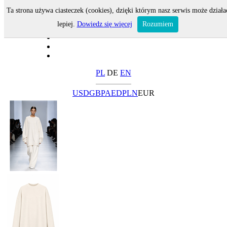
Ta strona używa ciasteczek (cookies), dzięki którym nasz serwis może działa
lepiej.
Dowiedz się więcej
Rozumiem
PL
DE
EN
USD
GBP
AED
PLN
EUR