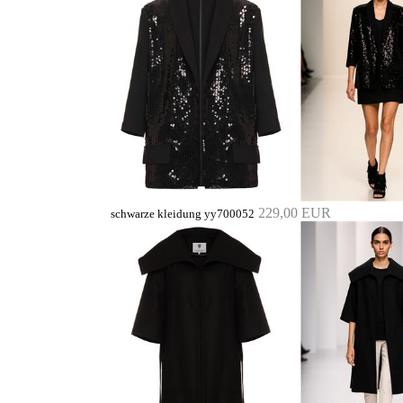
229,00 EUR
schwarze kleidung yy700052