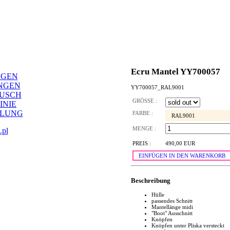
Ecru Mantel YY700057
NGEN
NGEN
YY700057_RAL9001
AUSCH
GRÖSSE :
INIE
LLUNG
FARBE :
RAL9001
MENGE :
.pl
PREIS :
490,00 EUR
EINFÜGEN IN DEN WARENKORB
Beschreibung
Hülle
passendes Schnitt
Mantellänge midi
"Boot" Ausschnitt
Knöpfen
Knöpfen unter Pliska versteckt