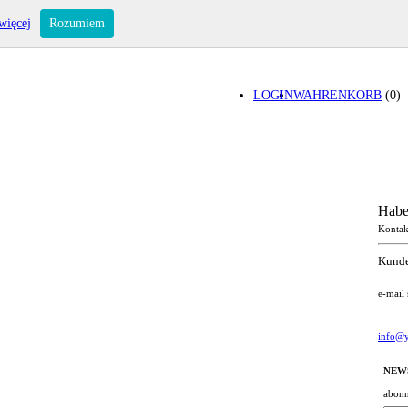
więcej
Rozumiem
LOGIN
WAHRENKORB
(0)
Habe
Kontak
Kunde
e-mail
info@y
NEW
abonn