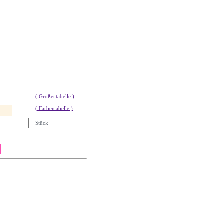
( Größentabelle )
( Farbentabelle )
Stück