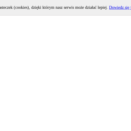
asteczek (cookies), dzięki którym nasz serwis może działać lepiej.
Dowiedz się 