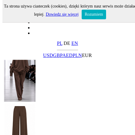
Ta strona używa ciasteczek (cookies), dzięki którym nasz serwis może działa
lepiej.
Dowiedz się więcej
Rozumiem
PL
DE
EN
USD
GBP
AED
PLN
EUR