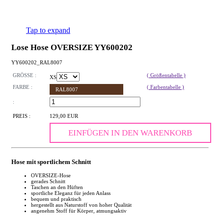
Tap to expand
Lose Hose OVERSIZE YY600202
YY600202_RAL8007
GRÖSSE :
( Größentabelle )
XS
FARBE :
( Farbentabelle )
RAL8007
:
PREIS :
129,00 EUR
EINFÜGEN IN DEN WARENKORB
Hose mit sportlichem Schnitt
OVERSIZE-Hose
gerades Schnitt
Taschen an den Hüften
sportliche Eleganz für jeden Anlass
bequem und praktisch
hergestellt aus Naturstoff von hoher Qualität
angenehm Stoff für Körper, atmungsaktiv