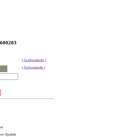
600203
( Größentabelle )
( Farbentabelle )
ss
her Qualität