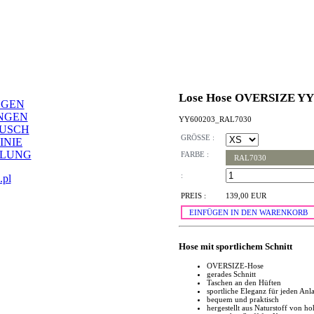
Lose Hose OVERSIZE YY
NGEN
NGEN
YY600203_RAL7030
AUSCH
GRÖSSE :
INIE
LLUNG
FARBE :
RAL7030
:
.pl
PREIS :
139,00 EUR
EINFÜGEN IN DEN WARENKORB
Hose mit sportlichem Schnitt
OVERSIZE-Hose
gerades Schnitt
Taschen an den Hüften
sportliche Eleganz für jeden Anla
bequem und praktisch
hergestellt aus Naturstoff von ho