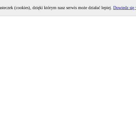
asteczek (cookies), dzięki którym nasz serwis może działać lepiej.
Dowiedz się 