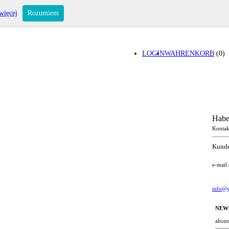
więcej
Rozumiem
LOGIN
WAHRENKORB
(0)
Habe
Kontak
Kunde
e-mail
info@y
NEW
abonn