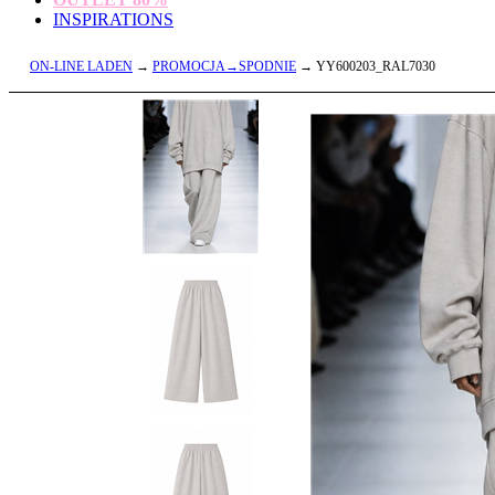
INSPIRATIONS
ON-LINE LADEN
→
PROMOCJA→SPODNIE
→ YY600203_RAL7030