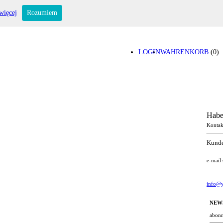
więcej
Rozumiem
LOGIN
WAHRENKORB
(0)
Habe
Kontak
Kunde
e-mail
info@y
NEW
abonn