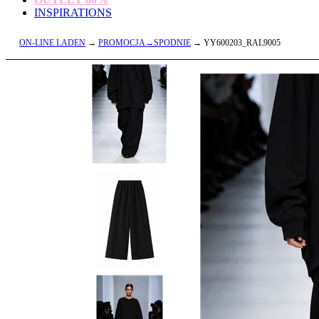
INSPIRATIONS
ON-LINE LADEN
→
PROMOCJA→SPODNIE
→ YY600203_RAL9005