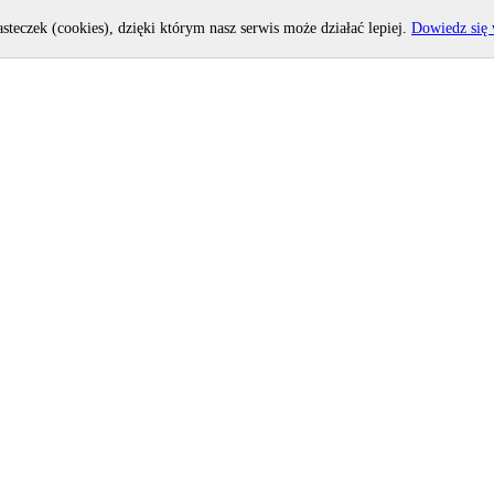
asteczek (cookies), dzięki którym nasz serwis może działać lepiej.
Dowiedz się 