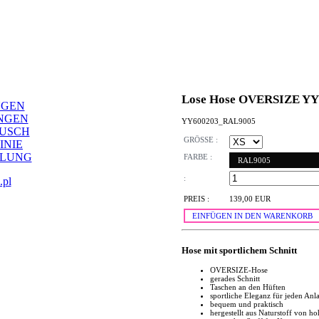
Lose Hose OVERSIZE YY
NGEN
NGEN
YY600203_RAL9005
AUSCH
GRÖSSE :
INIE
LLUNG
FARBE :
RAL9005
:
.pl
PREIS :
139,00 EUR
EINFÜGEN IN DEN WARENKORB
Hose mit sportlichem Schnitt
OVERSIZE-Hose
gerades Schnitt
Taschen an den Hüften
sportliche Eleganz für jeden Anla
bequem und praktisch
hergestellt aus Naturstoff von ho