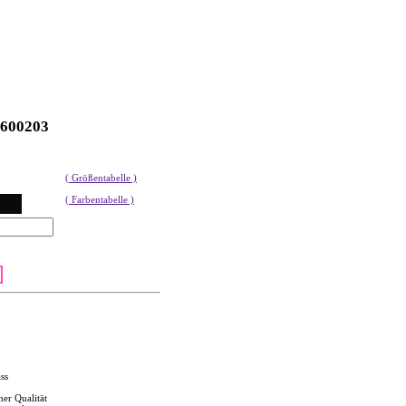
600203
( Größentabelle )
( Farbentabelle )
ss
her Qualität