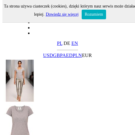
Ta strona używa ciasteczek (cookies), dzięki którym nasz serwis może działa
lepiej.
Dowiedz się więcej
Rozumiem
PL
DE
EN
USD
GBP
AED
PLN
EUR