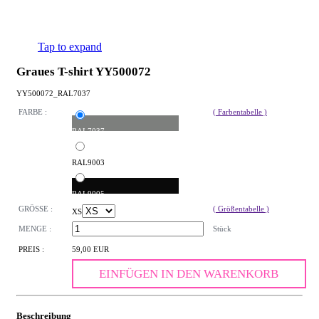
Tap to expand
Graues T-shirt YY500072
YY500072_RAL7037
FARBE :
( Farbentabelle )
RAL7037
RAL9003
RAL9005
GRÖSSE :
( Größentabelle )
XS
MENGE :
Stück
PREIS :
59,00 EUR
EINFÜGEN IN DEN WARENKORB
Beschreibung