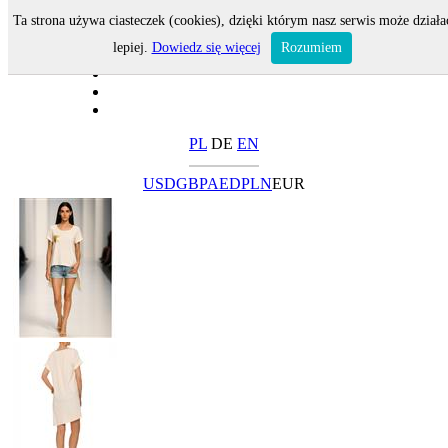
Ta strona używa ciasteczek (cookies), dzięki którym nasz serwis może działa
lepiej.
Dowiedz się więcej
Rozumiem
PL
DE
EN
USD
GBP
AED
PLN
EUR