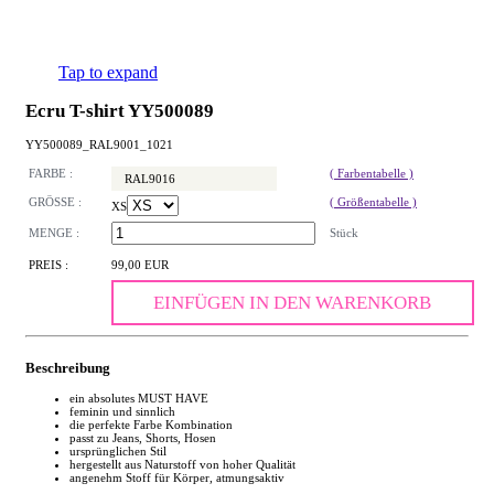
Tap to expand
Ecru T-shirt YY500089
YY500089_RAL9001_1021
FARBE :
( Farbentabelle )
RAL9016
GRÖSSE :
( Größentabelle )
XS
MENGE :
Stück
PREIS :
99,00 EUR
EINFÜGEN IN DEN WARENKORB
Beschreibung
ein absolutes MUST HAVE
feminin und sinnlich
die perfekte Farbe Kombination
passt zu Jeans, Shorts, Hosen
ursprünglichen Stil
hergestellt aus Naturstoff von hoher Qualität
angenehm Stoff für Körper, atmungsaktiv