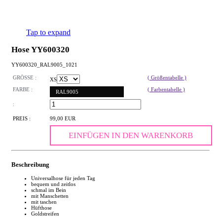
Tap to expand
Hose YY600320
YY600320_RAL9005_1021
GRÖSSE :
( Größentabelle )
XS
FARBE :
( Farbentabelle )
RAL9005
:
PREIS :
99,00 EUR
EINFÜGEN IN DEN WARENKORB
Beschreibung
Universalhose für jeden Tag
bequem und zeitlos
schmal im Bein
mit Manschetten
mit taschen
Hüfthose
Goldstreifen