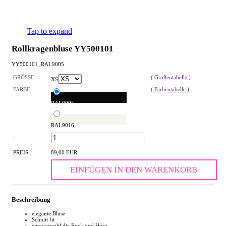
Tap to expand
Rollkragenbluse YY500101
YY500101_RAL9005
GRÖSSE :
( Größentabelle )
XS
FARBE :
( Farbentabelle )
RAL9005
RAL9016
:
PREIS :
89,00 EUR
EINFÜGEN IN DEN WARENKORB
Beschreibung
elegante Bluse
Schnitt fit
passt sowohl die Rock und Hose