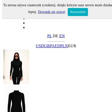
Ta strona używa ciasteczek (cookies), dzięki którym nasz serwis może działa
lepiej.
Dowiedz się więcej
Rozumiem
PL
DE
EN
USD
GBP
AED
PLN
EUR