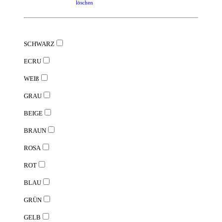
löschen
SCHWARZ
ECRU
WEIß
GRAU
BEIGE
BRAUN
ROSA
ROT
BLAU
GRÜN
GELB