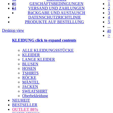
36
GESCHÄFTSBEDINGUNGEN
1
54
VERSAND UND ZAHLUNGEN
2
RüCKGABE UND AUSTAUSCH
3
DATENSCHUTZRICHTLINIE
4
PRODUKTE AUF BESTELLUNG
5
...
Desktop view
40
>
KLEIDUNG
click to expand contents
ALLE KLEIDUNGSSTÜCKE
KLEIDER
LANGE KLEIDER
BLUSEN
HOSEN
TSHIRTS
RÖCKE
MÄNTEL
JACKEN
SWEATSHIRT
Oberbekleidung
NEUHEIT
BESTSELLER
OUTLET
80%