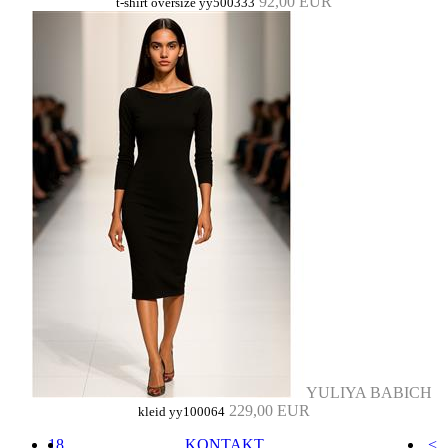
92,00 EUR
t-shirt oversize yy500333
YULIYA BABICH
229,00 EUR
kleid yy100064
18
KONTAKT
<