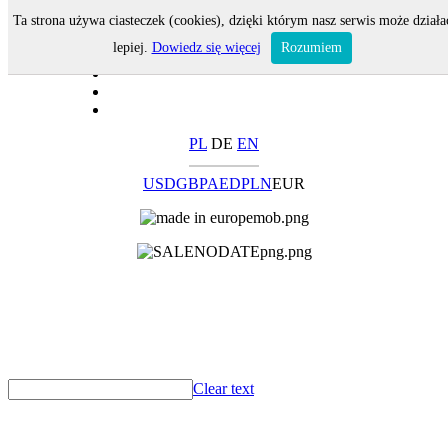
Ta strona używa ciasteczek (cookies), dzięki którym nasz serwis może działa
lepiej.
Dowiedz się więcej
Rozumiem
PL
DE
EN
USD
GBP
AED
PLN
EUR
Clear text