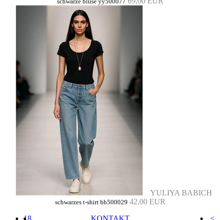
69,00 EUR
schwarze bluse yy500077
YULIYA BABICH
42,00 EUR
schwarzes t-shirt bb500029
18
KONTAKT
<