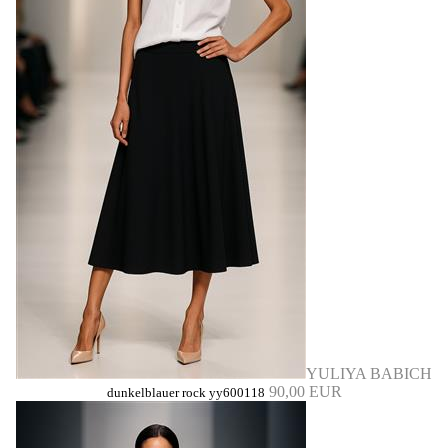
YULIYA BABICH
90,00 EUR
dunkelblauer rock yy600118