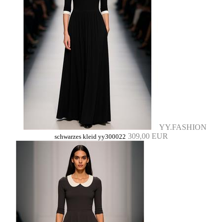
YY.FASHION
309,00 EUR
schwarzes kleid yy300022