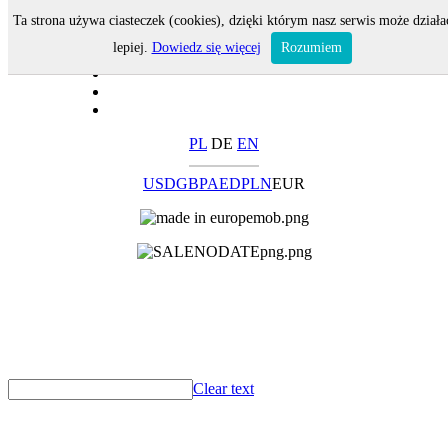
Ta strona używa ciasteczek (cookies), dzięki którym nasz serwis może działa
lepiej.
Dowiedz się więcej
Rozumiem
PL
DE
EN
USD
GBP
AED
PLN
EUR
Clear text