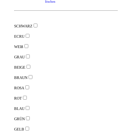
löschen
SCHWARZ
ECRU
WEIß
GRAU
BEIGE
BRAUN
ROSA
ROT
BLAU
GRÜN
GELB