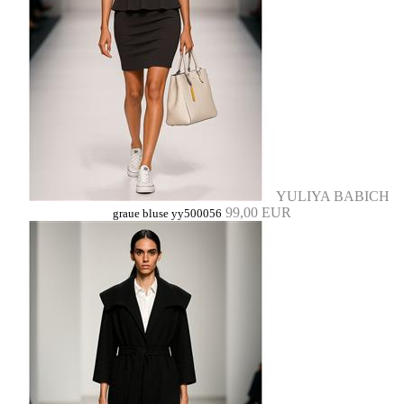
YULIYA BABICH
99,00 EUR
graue bluse yy500056